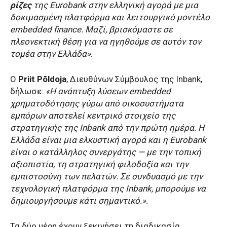
ρίζες
της Eurobank στην ελληνική αγορά με μια
δοκιμασμένη πλατφόρμα και λειτουργικό μοντέλο
embedded finance. Μαζί, βρισκόμαστε σε
πλεονεκτική θέση για να ηγηθούμε σε αυτόν τον
τομέα στην Ελλάδα»
.
Ο
Priit Põldoja
, Διευθύνων Σύμβουλος της Inbank,
δήλωσε:
«Η ανάπτυξη λύσεων embedded
χρηματοδότησης γύρω από οικοσυστήματα
εμπόρων αποτελεί κεντρικό στοιχείο της
στρατηγικής της Inbank από την πρώτη ημέρα. Η
Ελλάδα είναι μια ελκυστική αγορά και η Eurobank
είναι ο κατάλληλος συνεργάτης — με την τοπική
αξιοπιστία, τη στρατηγική φιλοδοξία και την
εμπιστοσύνη των πελατών. Σε συνδυασμό με την
τεχνολογική πλατφόρμα της Inbank, μπορούμε να
δημιουργήσουμε κάτι σημαντικό.».
Τα δύο μέρη έχουν ξεκινήσει τη διαδικασία