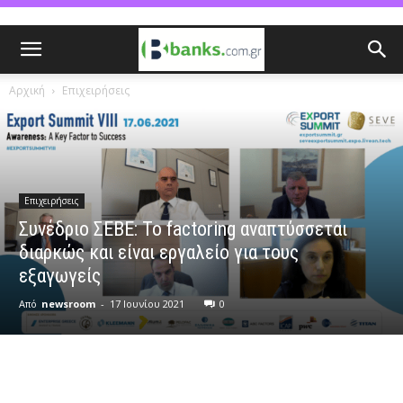
Αρχική
Επιχειρήσεις
Επιχειρήσεις
Συνέδριο ΣΕΒΕ: Το factoring αναπτύσσεται
διαρκώς και είναι εργαλείο για τους
εξαγωγείς
Από
newsroom
-
17 Ιουνίου 2021
0