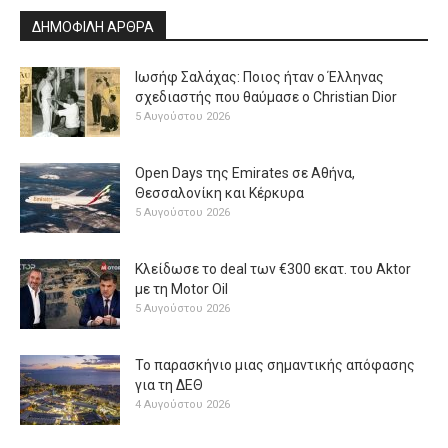
ΔΗΜΟΦΙΛΗ ΑΡΘΡΑ
Ιωσήφ Σαλάχας: Ποιος ήταν ο Έλληνας
σχεδιαστής που θαύμασε ο Christian Dior
5 Αυγούστου 2026
Open Days της Emirates σε Αθήνα,
Θεσσαλονίκη και Κέρκυρα
5 Αυγούστου 2026
Κλείδωσε το deal των €300 εκατ. του Aktor
με τη Μotor Oil
5 Αυγούστου 2026
Το παρασκήνιο μιας σημαντικής απόφασης
για τη ΔΕΘ
4 Αυγούστου 2026