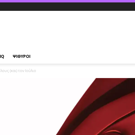
IQ
ΨΙΘΥΡΟΙ
λους (και) τον Ιούλιο