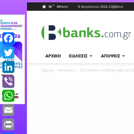
C
36
8 Αυγούστου 2026, Σάββατο
Athens
Banks.com.gr
Facebook
ΑΡΧΙΚΗ
ΕΙΔΗΣΕΙΣ
ΑΠΟΨΕΙΣ
Twitter
Αρχική
Κοινωνία
Στο Disney+ υπάρχει κάτι για ό
LinkedIn
Viber
WhatsApp
Email