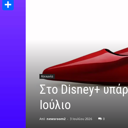
Print
Μοιραστείτε
Κοινωνία
Στο Disney+ υπάρχ
Ιούλιο
Από
newsroom2
-
3 Ιουλίου 2026
0