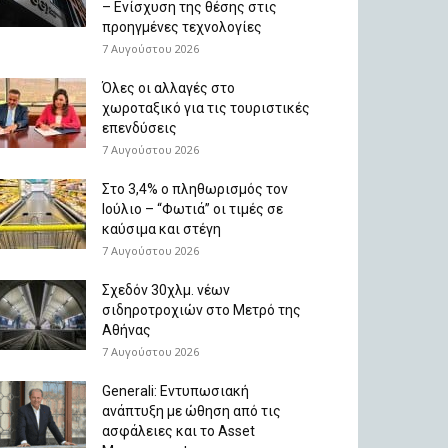
– Ενίσχυση της θέσης στις
προηγμένες τεχνολογίες
7 Αυγούστου 2026
Όλες οι αλλαγές στο
χωροταξικό για τις τουριστικές
επενδύσεις
7 Αυγούστου 2026
Στο 3,4% ο πληθωρισμός τον
Ιούλιο – “Φωτιά” οι τιμές σε
καύσιμα και στέγη
7 Αυγούστου 2026
Σχεδόν 30χλμ. νέων
σιδηροτροχιών στο Μετρό της
Αθήνας
7 Αυγούστου 2026
Generali: Eντυπωσιακή
ανάπτυξη με ώθηση από τις
ασφάλειες και το Asset