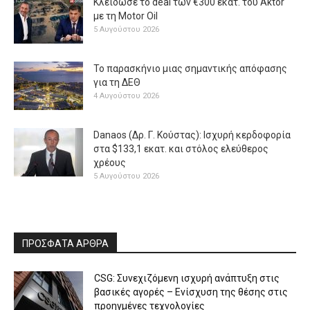
Κλείδωσε το deal των €300 εκατ. του Aktor
με τη Μotor Oil
5 Αυγούστου 2026
Το παρασκήνιο μιας σημαντικής απόφασης
για τη ΔΕΘ
4 Αυγούστου 2026
Danaos (Δρ. Γ. Κούστας): Ισχυρή κερδοφορία
στα $133,1 εκατ. και στόλος ελεύθερος
χρέους
5 Αυγούστου 2026
ΠΡΟΣΦΑΤΑ ΑΡΘΡΑ
CSG: Συνεχιζόμενη ισχυρή ανάπτυξη στις
βασικές αγορές – Ενίσχυση της θέσης στις
προηγμένες τεχνολογίες