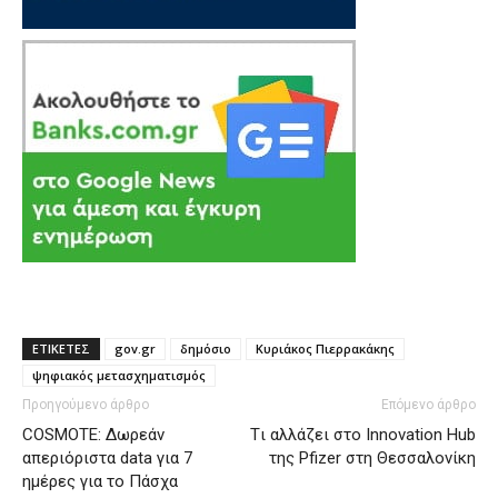
ΕΤΙΚΕΤΕΣ
gov.gr
δημόσιο
Κυριάκος Πιερρακάκης
ψηφιακός μετασχηματισμός
Προηγούμενο άρθρο
Επόμενο άρθρο
COSMOTE: Δωρεάν
Tι αλλάζει στο Ιnnovation Hub
απεριόριστα data για 7
της Pfizer στη Θεσσαλονίκη
ημέρες για το Πάσχα