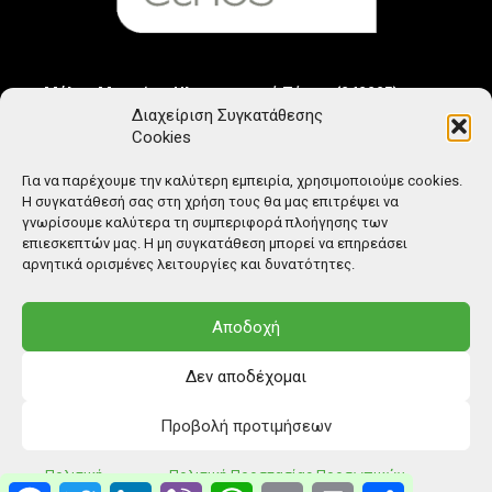
Μέλος Μητρώου Ηλεκτρονικού Τύπου (242225)
Διαχείριση Συγκατάθεσης
Cookies
Για να παρέχουμε την καλύτερη εμπειρία, χρησιμοποιούμε cookies.
Η συγκατάθεσή σας στη χρήση τους θα μας επιτρέψει να
γνωρίσουμε καλύτερα τη συμπεριφορά πλοήγησης των
επιεσκεπτών μας. Η μη συγκατάθεση μπορεί να επηρεάσει
αρνητικά ορισμένες λειτουργίες και δυνατότητες.
Αποδοχή
Δεν αποδέχομαι
Προβολή προτιμήσεων
© Copyright: Ethos Media S.A.
Πολιτική
Πολιτική Προστασίας Προσωπικών
Facebook
Twitter
LinkedIn
Viber
WhatsApp
Email
Print
Μοιραστείτ