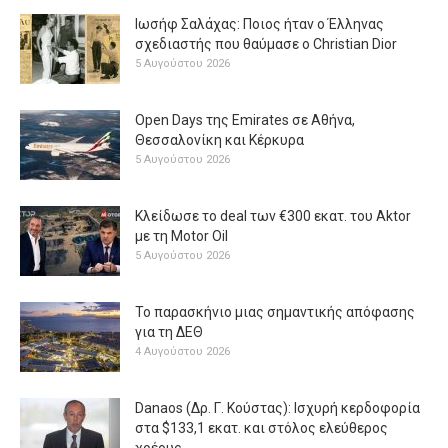
Ιωσήφ Σαλάχας: Ποιος ήταν ο Έλληνας
σχεδιαστής που θαύμασε ο Christian Dior
5 Αυγούστου 2026
Open Days της Emirates σε Αθήνα,
Θεσσαλονίκη και Κέρκυρα
5 Αυγούστου 2026
Κλείδωσε το deal των €300 εκατ. του Aktor
με τη Μotor Oil
5 Αυγούστου 2026
Το παρασκήνιο μιας σημαντικής απόφασης
για τη ΔΕΘ
4 Αυγούστου 2026
Danaos (Δρ. Γ. Κούστας): Ισχυρή κερδοφορία
στα $133,1 εκατ. και στόλος ελεύθερος
χρέους