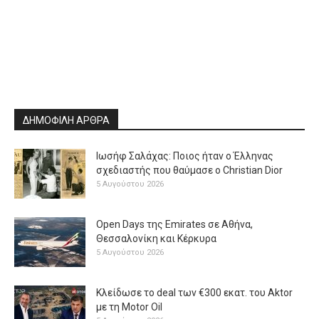
ΔΗΜΟΦΙΛΗ ΑΡΘΡΑ
Ιωσήφ Σαλάχας: Ποιος ήταν ο Έλληνας
σχεδιαστής που θαύμασε ο Christian Dior
5 Αυγούστου 2026
Open Days της Emirates σε Αθήνα,
Θεσσαλονίκη και Κέρκυρα
5 Αυγούστου 2026
Κλείδωσε το deal των €300 εκατ. του Aktor
με τη Μotor Oil