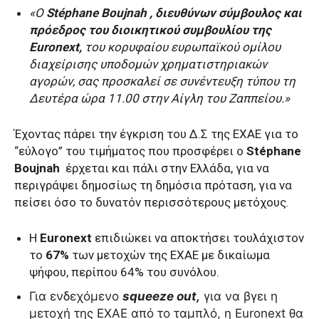
«Ο
Stéphane Boujnah , διευθύνων σύμβουλος και
πρόεδρος του διοικητικού συμβουλίου της
Euronext,
του κορυφαίου ευρωπαϊκού ομίλου
διαχείρισης υποδομών χρηματιστηριακών
αγορών, σας προσκαλεί σε συνέντευξη τύπου τη
Δευτέρα ώρα 11.00 στην Αίγλη του Ζαππείου.»
Έχοντας πάρει την έγκριση του Δ.Σ της ΕΧΑΕ για το
“εύλογο” του τιμήματος που προσφέρει ο
Stéphane
Boujnah
έρχεται και πάλι στην Ελλάδα, για να
περιγράψει δημοσίως τη δημόσια πρόταση, για να
πείσει όσο το δυνατόν περισσότερους μετόχους.
Η
Euronext
επιδιώκει να αποκτήσει τουλάχιστον
το
67%
των μετοχών της ΕΧΑΕ με δικαίωμα
ψήφου, περίπου 64% του συνόλου.
Για ενδεχόμενο
squeeze out,
για να βγει η
μετοχή της ΕΧΑΕ από το ταμπλό, η Euronext θα