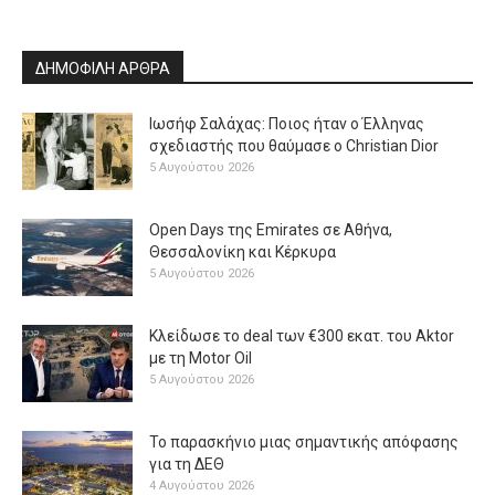
ΔΗΜΟΦΙΛΗ ΑΡΘΡΑ
Ιωσήφ Σαλάχας: Ποιος ήταν ο Έλληνας
σχεδιαστής που θαύμασε ο Christian Dior
5 Αυγούστου 2026
Open Days της Emirates σε Αθήνα,
Θεσσαλονίκη και Κέρκυρα
5 Αυγούστου 2026
Κλείδωσε το deal των €300 εκατ. του Aktor
με τη Μotor Oil
5 Αυγούστου 2026
Το παρασκήνιο μιας σημαντικής απόφασης
για τη ΔΕΘ
4 Αυγούστου 2026