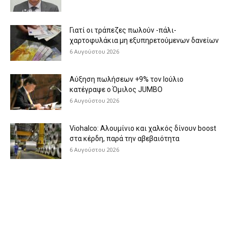
Γιατί οι τράπεζες πωλούν -πάλι-
χαρτοφυλάκια μη εξυπηρετούμενων δανείων
6 Αυγούστου 2026
Aύξηση πωλήσεων +9% τον Ιούλιο
κατέγραψε ο Όμιλος JUMBO
6 Αυγούστου 2026
Viohalco: Aλουμίνιο και χαλκός δίνουν boost
στα κέρδη, παρά την αβεβαιότητα
6 Αυγούστου 2026