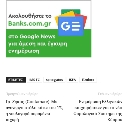
ΕΤΙΚΕΤΕΣ
IMS FC
spitogatos
ΙΚΕΑ
Πλαίσιο
Προηγούμενο άρθρο
Επόμενο άρθρο
Γρ. Ζήκος (Costamare): Με
Ενημέρωση Ελληνικών
ανενεργό στόλο κάτω του 1%,
επιχειρήσεων για το νέο
η ναυλαγορά παραμένει
Φορολογικό Σύστημα της
ισχυρή
Κύπρου