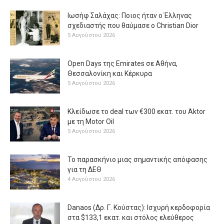
Ιωσήφ Σαλάχας: Ποιος ήταν ο Έλληνας
σχεδιαστής που θαύμασε ο Christian Dior
5 Αυγούστου 2026
Open Days της Emirates σε Αθήνα,
Θεσσαλονίκη και Κέρκυρα
5 Αυγούστου 2026
Κλείδωσε το deal των €300 εκατ. του Aktor
με τη Μotor Oil
5 Αυγούστου 2026
Το παρασκήνιο μιας σημαντικής απόφασης
για τη ΔΕΘ
4 Αυγούστου 2026
Danaos (Δρ. Γ. Κούστας): Ισχυρή κερδοφορία
στα $133,1 εκατ. και στόλος ελεύθερος