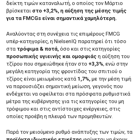
δείκτη τιμών καταναλωτή, ο οποίος τον Μάρτιο
βρίσκεται
στο +3,2%, η αύξηση της μέσης τιμής
για τα FMCGs είναι σημαντικά χαμηλότερη.
Αναλύοντας στη συνέχεια τις επιμέρους FMCG
υπέρ-κατηγορίες, η NielsenIQ παρατηρεί ότι τόσο
στα
τρόφιμα & ποτά,
όσο και στις κατηγορίες
προσωπικής υγιεινής και ομορφιάς
η αύξηση του
τζίρου που σημειώθηκε ήταν στο
+3,3%
, ενώ στην
μεγάλη κατηγορία της φροντίδας του σπιτιού ο
τζίρος είναι μειωμένος κατά
1,7%,
με την μέση τιμή
να παρουσιάζει σημαντική μείωση, γεγονός που
ενδέχεται να οφείλεται στα πρόσφατα ρυθμιστικά
μέτρα της κυβέρνησης για τις κατηγορίες του μη
τρόφιμου και στις αντίστοιχες ενέργειες, στις
οποίες προέβη η πλευρά των προμηθευτών.
Παρά τον μειούμενο ρυθμό ανάπτυξης των τιμών, τα
προϊόντα ιδιωτικής ετικέτας
φαίνεται να έχουν