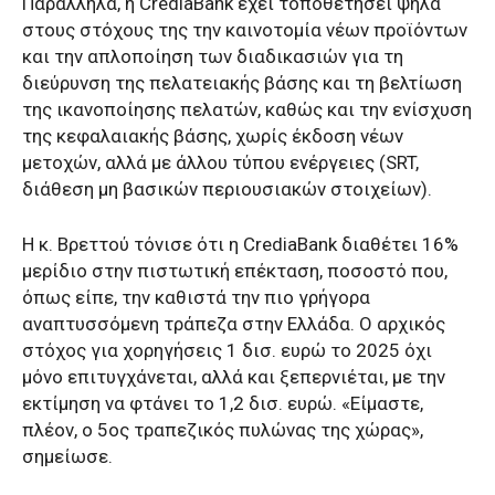
Παράλληλα, η CrediaBank έχει τοποθετήσει ψηλά
στους στόχους της την καινοτομία νέων προϊόντων
και την απλοποίηση των διαδικασιών για τη
διεύρυνση της πελατειακής βάσης και τη βελτίωση
της ικανοποίησης πελατών, καθώς και την ενίσχυση
της κεφαλαιακής βάσης, χωρίς έκδοση νέων
μετοχών, αλλά με άλλου τύπου ενέργειες (SRT,
διάθεση μη βασικών περιουσιακών στοιχείων).
Η κ. Βρεττού τόνισε ότι η CrediaBank διαθέτει 16%
μερίδιο στην πιστωτική επέκταση, ποσοστό που,
όπως είπε, την καθιστά την πιο γρήγορα
αναπτυσσόμενη τράπεζα στην Ελλάδα. Ο αρχικός
στόχος για χορηγήσεις 1 δισ. ευρώ το 2025 όχι
μόνο επιτυγχάνεται, αλλά και ξεπερνιέται, με την
εκτίμηση να φτάνει το 1,2 δισ. ευρώ. «Είμαστε,
πλέον, ο 5ος τραπεζικός πυλώνας της χώρας»,
σημείωσε.