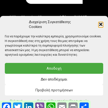
Μέλος Μητρώου Ηλεκτρονικού Τύπου (242225)
Διαχείριση Συγκατάθεσης
Cookies
Για να παρέχουμε την καλύτερη εμπειρία, χρησιμοποιούμε cookies.
Η συγκατάθεσή σας στη χρήση τους θα μας επιτρέψει να
γνωρίσουμε καλύτερα τη συμπεριφορά πλοήγησης των
επιεσκεπτών μας. Η μη συγκατάθεση μπορεί να επηρεάσει
αρνητικά ορισμένες λειτουργίες και δυνατότητες.
Αποδοχή
Δεν αποδέχομαι
Προβολή προτιμήσεων
© Copyright: Ethos Media S.A.
Πολιτική
Πολιτική Προστασίας Προσωπικών
Facebook
Twitter
LinkedIn
Viber
WhatsApp
Email
Print
Μοιραστείτ
Cookies
Δεδομένων