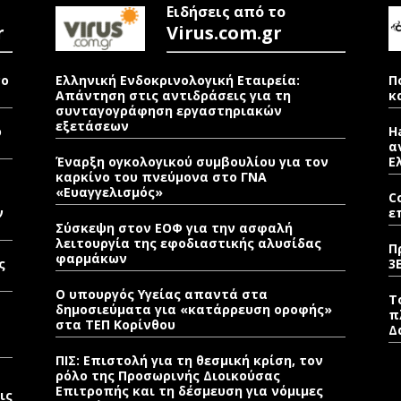
Ειδήσεις από το
r
Virus.com.gr
νο
Ελληνική Ενδοκρινολογική Εταιρεία:
Π
Απάντηση στις αντιδράσεις για τη
κ
συνταγογράφηση εργαστηριακών
εξετάσεων
ρ
H
α
Έναρξη ογκολογικού συμβουλίου για τον
Ε
καρκίνο του πνεύμονα στο ΓΝΑ
«Ευαγγελισμός»
C
ν
ε
Σύσκεψη στον ΕΟΦ για την ασφαλή
λειτουργία της εφοδιαστικής αλυσίδας
Π
φαρμάκων
ς
3
Ο υπουργός Υγείας απαντά στα
Τ
δημοσιεύματα για «κατάρρευση οροφής»
π
στα ΤΕΠ Κορίνθου
Δ
ΠΙΣ: Επιστολή για τη θεσμική κρίση, τον
ρόλο της Προσωρινής Διοικούσας
Επιτροπής και τη δέσμευση για νόμιμες
ις