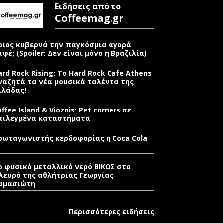
Ειδήσεις από το
Coffeemag.gr
οιος κυβερνά την παγκόσμια αγορά
αφέ; (Spoiler: Δεν είναι μόνο η Βραζιλία)
ard Rock Rising: Το Hard Rock Cafe Athens
ναζητά τα νέα μουσικά ταλέντα της
λλάδας!
offee Island & Viozois: Pet corners σε
πιλεγμένα καταστήματα
ρωταγωνιστής κερδοφορίας η Coca Cola
E
ο φυσικό μεταλλικό νερό ΒΙΚΟΣ στο
λευρό της αθλήτριας Γεωργίας
αμασιώτη
Περισσότερες ειδήσεις