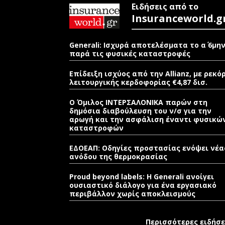
Ειδήσεις από το
Insuranceworld.g
Generali: Ισχυρά αποτελέσματα το α΄ 6μη
παρά τις φυσικές καταστροφές
Επίδειξη ισχύος από την Allianz, με ρεκό
λειτουργικής κερδοφορίας €4,87 δισ.
Ο Όμιλος ΙΝΤΕΡΣΑΛΟΝΙΚΑ παρών στη
δημόσια διαβούλευση του ν/σ για την
αρωγή και την ασφάλιση έναντι φυσικώ
καταστροφών
ΕΔΟΕΑΠ: Οδηγίες προστασίας ενόψει νέα
ανόδου της θερμοκρασίας
Proud beyond labels: Η Generali ανοίγει
ουσιαστικό διάλογο για ένα εργασιακό
περιβάλλον χωρίς αποκλεισμούς
Περισσότερες ειδήσε