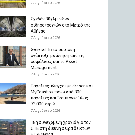
7 Αυγούστου 2026
Σχεδόν 30χλμ. νέων
σιδηροτροχιών στο Μετρό της
Αθήνας
7 Αυγούστου 2026
Generali: Eντυπωσιακή
ανάπτυξη με ώθηση από τις
ασφάλειες και το Asset
Management
7 Αυγούστου 2026
Παραλίες: έλεγχοι με drones και
MyCoast σε πάνω από 300
παραλίες και “καμπάνες” έως
73.000 ευρώ
7 Αυγούστου 2026
18η συνεχόμενη χρονιά για τον
ΟΤΕ στη διεθνή σειρά δεικτών
FTSE4Good