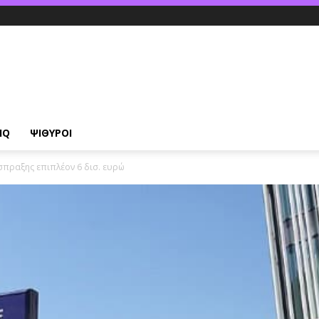
IQ
ΨΙΘΥΡΟΙ
σπραξης επιπλέον 6 δισ. ευρώ