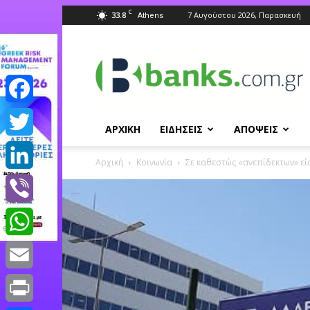
C
33.8
7 Αυγούστου 2026, Παρασκευή
Athens
Banks.com.gr
Facebook
ΑΡΧΙΚΗ
ΕΙΔΗΣΕΙΣ
ΑΠΟΨΕΙΣ
Twitter
Αρχική
Κοινωνία
Σε καθεστώς «ανεπίδεκτων» εί
LinkedIn
Viber
WhatsApp
Email