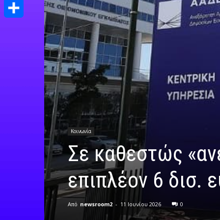
Print
Μοιραστείτε
Κοινωνία
Σε καθεστώς «αν
επιπλέον 6 δισ. 
Από
newsroom2
-
11 Ιουνίου 2026
0