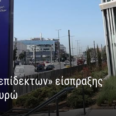
επίδεκτων» είσπραξης
ευρώ