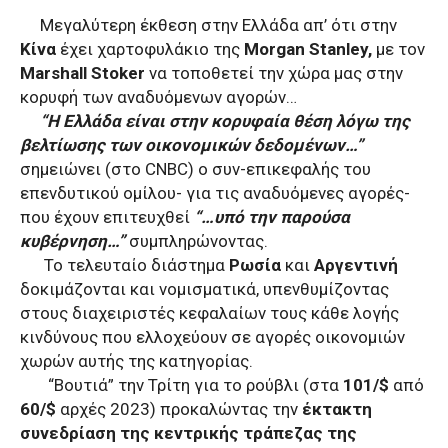
Μεγαλύτερη έκθεση στην Ελλάδα απ’ ότι στην
Κίνα
έχει χαρτοφυλάκιο της
Morgan Stanley,
με τον
Marshall Stoker
να τοποθετεί την χώρα μας
στην
κορυφή των αναδυόμενων αγορών…
“Η Ελλάδα είναι στην κορυφαία θέση λόγω της
βελτίωσης των οικονομικών δεδομένων…”
σημειώνει (στο CNBC) ο συν-επικεφαλής του
επενδυτικού ομίλου- για τις αναδυόμενες αγορές-
που έχουν επιτευχθεί
“…υπό την παρούσα
κυβέρνηση…”
συμπληρώνοντας.
Το τελευταίο διάστημα
Ρωσία
και
Αργεντινή
δοκιμάζονται και νομισματικά, υπενθυμίζοντας
στους διαχειριστές κεφαλαίων τους κάθε λογής
κινδύνους που ελλοχεύουν σε αγορές οικονομιών
χωρών αυτής της κατηγορίας.
“Βουτιά” την Τρίτη για το ρούβλι (στα
101/$
από
60/$
αρχές 2023) προκαλώντας την
έκτακτη
συνεδρίαση της κεντρικής τράπεζας της