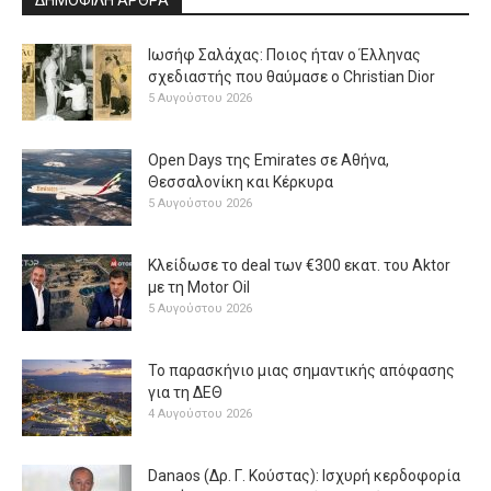
Ιωσήφ Σαλάχας: Ποιος ήταν ο Έλληνας
σχεδιαστής που θαύμασε ο Christian Dior
5 Αυγούστου 2026
Open Days της Emirates σε Αθήνα,
Θεσσαλονίκη και Κέρκυρα
5 Αυγούστου 2026
Κλείδωσε το deal των €300 εκατ. του Aktor
με τη Μotor Oil
5 Αυγούστου 2026
Το παρασκήνιο μιας σημαντικής απόφασης
για τη ΔΕΘ
4 Αυγούστου 2026
Danaos (Δρ. Γ. Κούστας): Ισχυρή κερδοφορία