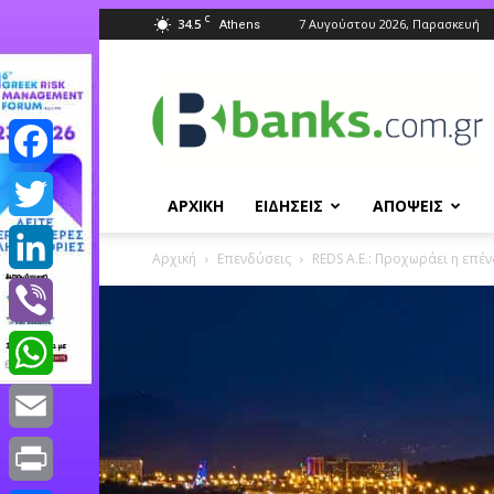
C
34.5
7 Αυγούστου 2026, Παρασκευή
Athens
Banks.com.gr
Facebook
ΑΡΧΙΚΗ
ΕΙΔΗΣΕΙΣ
ΑΠΟΨΕΙΣ
Twitter
Αρχική
Επενδύσεις
REDS A.E.: Προχωράει η επέ
LinkedIn
Viber
WhatsApp
Email