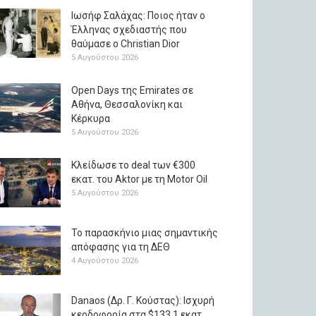
Ιωσήφ Σαλάχας: Ποιος ήταν ο
Έλληνας σχεδιαστής που
θαύμασε ο Christian Dior
5 Αυγούστου 2026
Open Days της Emirates σε
Αθήνα, Θεσσαλονίκη και
Κέρκυρα
5 Αυγούστου 2026
Κλείδωσε το deal των €300
εκατ. του Aktor με τη Μotor Oil
5 Αυγούστου 2026
Το παρασκήνιο μιας σημαντικής
απόφασης για τη ΔΕΘ
4 Αυγούστου 2026
Danaos (Δρ. Γ. Κούστας): Ισχυρή
κερδοφορία στα $133,1 εκατ.