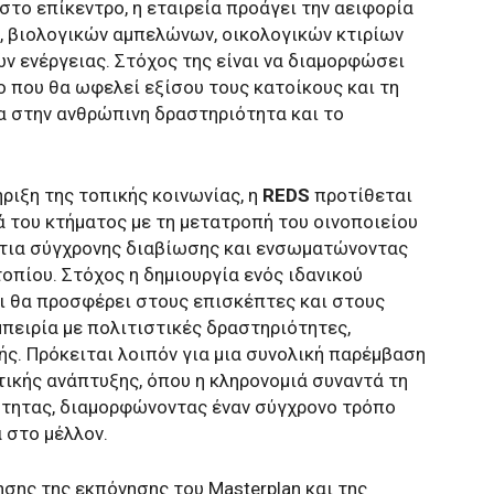
στο επίκεντρο, η εταιρεία προάγει την αειφορία
, βιολογικών αμπελώνων, οικολογικών κτιρίων
ν ενέργειας. Στόχος της είναι να διαμορφώσει
 που θα ωφελεί εξίσου τους κατοίκους και τη
α στην ανθρώπινη δραστηριότητα και το
ήριξη της τοπικής κοινωνίας, η
REDS
προτίθεται
ά του κτήματος με τη μετατροπή του οινοποιείου
άτια σύγχρονης διαβίωσης και ενσωματώνοντας
οπίου. Στόχος η δημιουργία ενός ιδανικού
αι θα προσφέρει στους επισκέπτες και στους
μπειρία με πολιτιστικές δραστηριότητες,
ής. Πρόκειται λοιπόν για μια συνολική παρέμβαση
τικής ανάπτυξης, όπου η κληρονομιά συναντά τη
ότητας, διαμορφώνοντας έναν σύγχρονο τρόπο
 στο μέλλον.
ησης της εκπόνησης του Masterplan και της