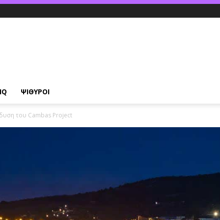
IQ
ΨΙΘΥΡΟΙ
νδυση του Cambas Project