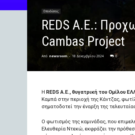
Επενδύσεις
REDS A.E.: Προχ
Cambas Project
Από
newsroom
-
18 Δεκεμβρίου 2024
0
Η
REDS A.E., θυγατρική του Ομίλου Ε
Καμπά στην περιοχή της Κάντζας, φωτί
σηματοδοτεί την έναρξη της τελευταί
Ο φωτισμός της καμινάδας, που επιμελ
Ελευθερία Ντεκώ, εκφράζει την πρόθεσ