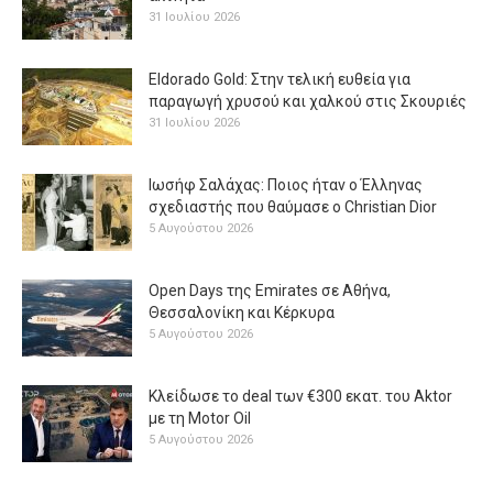
31 Ιουλίου 2026
Eldorado Gold: Στην τελική ευθεία για
παραγωγή χρυσού και χαλκού στις Σκουριές
31 Ιουλίου 2026
Ιωσήφ Σαλάχας: Ποιος ήταν ο Έλληνας
σχεδιαστής που θαύμασε ο Christian Dior
5 Αυγούστου 2026
Open Days της Emirates σε Αθήνα,
Θεσσαλονίκη και Κέρκυρα
5 Αυγούστου 2026
Κλείδωσε το deal των €300 εκατ. του Aktor
με τη Μotor Oil
5 Αυγούστου 2026