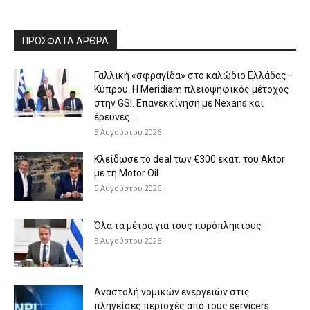
ΠΡΟΣΦΑΤΑ ΑΡΘΡΑ
Γαλλική «σφραγίδα» στο καλώδιο Ελλάδας–
Κύπρου. Η Meridiam πλειοψηφικός μέτοχος
στην GSI. Επανεκκίνηση με Nexans και
έρευνες...
5 Αυγούστου 2026
Κλείδωσε το deal των €300 εκατ. του Aktor
με τη Μotor Oil
5 Αυγούστου 2026
Όλα τα μέτρα για τους πυρόπληκτους
5 Αυγούστου 2026
Αναστολή νομικών ενεργειών στις
πληγείσες περιοχές από τους servicers