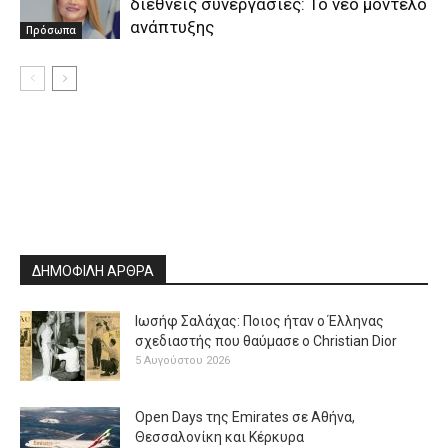
διεθνείς συνεργασίες: Το νέο μοντέλο
ανάπτυξης
Πρόσωπα
ΔΗΜΟΦΙΛΗ ΑΡΘΡΑ
Ιωσήφ Σαλάχας: Ποιος ήταν ο Έλληνας
σχεδιαστής που θαύμασε ο Christian Dior
5 Αυγούστου 2026
Open Days της Emirates σε Αθήνα,
Θεσσαλονίκη και Κέρκυρα