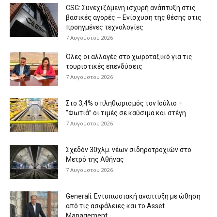
CSG: Συνεχιζόμενη ισχυρή ανάπτυξη στις
βασικές αγορές – Ενίσχυση της θέσης στις
προηγμένες τεχνολογίες
7 Αυγούστου 2026
Όλες οι αλλαγές στο χωροταξικό για τις
τουριστικές επενδύσεις
7 Αυγούστου 2026
Στο 3,4% ο πληθωρισμός τον Ιούλιο –
“Φωτιά” οι τιμές σε καύσιμα και στέγη
7 Αυγούστου 2026
Σχεδόν 30χλμ. νέων σιδηροτροχιών στο
Μετρό της Αθήνας
7 Αυγούστου 2026
Generali: Eντυπωσιακή ανάπτυξη με ώθηση
από τις ασφάλειες και το Asset
Management