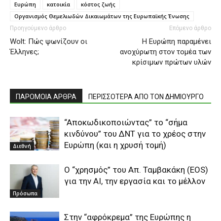
Ευρώπη
κατοικία
κόστος ζωής
Οργανισμός Θεμελιωδών Δικαιωμάτων της Ευρωπαϊκής Ένωσης
Προηγούμενο άρθρο
Επόμενο άρθρο
Wolt: Πώς ψωνίζουν οι
H Ευρώπη παραμένει
Έλληνες;
ανοχύρωτη στον τομέα των
κρίσιμων πρώτων υλών
ΠΑΡΟΜΟΙΑ ΑΡΘΡΑ
ΠΕΡΙΣΣΟΤΕΡΑ ΑΠΟ ΤΟΝ ΔΗΜΙΟΥΡΓΟ
“Aποκωδικοποιώντας” το “σήμα
κινδύνου” του ΔΝΤ για το χρέος στην
Ευρώπη (και η χρυσή τομή)
Διεθνή
O “χρησμός” του Απ. Ταμβακάκη (ΕΟS)
για την ΑΙ, την εργασία και το μέλλον
Πρόσωπα
Στην “αφρόκρεμα” της Ευρώπης η