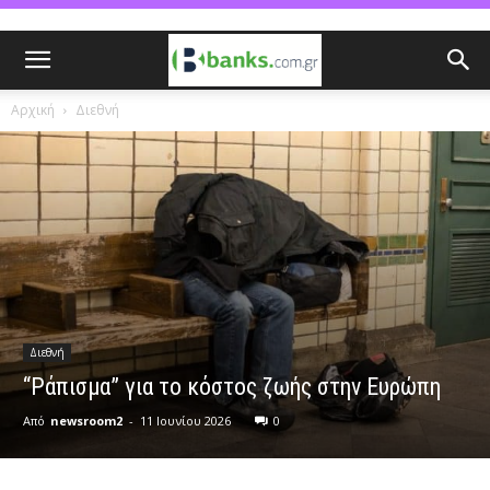
Αρχική
Διεθνή
Διεθνή
“Ράπισμα” για το κόστος ζωής στην Ευρώπη
Από
newsroom2
-
11 Ιουνίου 2026
0