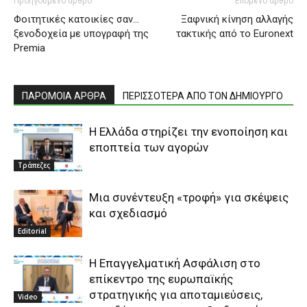
Προηγούμενο άρθρο
Επόμενο άρθρο
Φοιτητικές κατοικίες σαν…
Ξαφνική κίνηση αλλαγής
ξενοδοχεία με υπογραφή της
τακτικής από το Euronext
Premia
ΠΑΡΟΜΟΙΑ ΑΡΘΡΑ
ΠΕΡΙΣΣΟΤΕΡΑ ΑΠΟ ΤΟΝ ΔΗΜΙΟΥΡΓΟ
Η Ελλάδα στηρίζει την ενοποίηση και
εποπτεία των αγορών
Τράπεζες
Μια συνέντευξη «τροφή» για σκέψεις
και σχεδιασμό
Editorial
Η Επαγγελματική Ασφάλιση στο
επίκεντρο της ευρωπαϊκής
στρατηγικής για αποταμιεύσεις,
Video