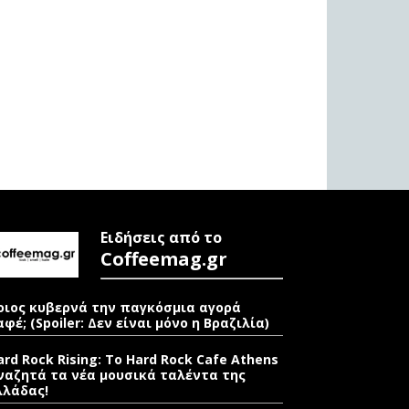
Ειδήσεις από το
Coffeemag.gr
οιος κυβερνά την παγκόσμια αγορά
αφέ; (Spoiler: Δεν είναι μόνο η Βραζιλία)
ard Rock Rising: Το Hard Rock Cafe Athens
ναζητά τα νέα μουσικά ταλέντα της
λλάδας!