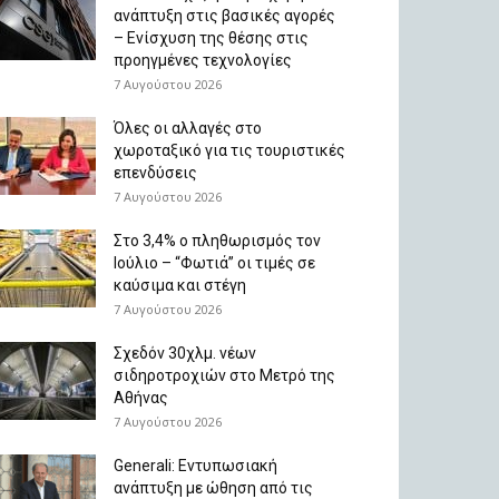
ανάπτυξη στις βασικές αγορές
– Ενίσχυση της θέσης στις
προηγμένες τεχνολογίες
7 Αυγούστου 2026
Όλες οι αλλαγές στο
χωροταξικό για τις τουριστικές
επενδύσεις
7 Αυγούστου 2026
Στο 3,4% ο πληθωρισμός τον
Ιούλιο – “Φωτιά” οι τιμές σε
καύσιμα και στέγη
7 Αυγούστου 2026
Σχεδόν 30χλμ. νέων
σιδηροτροχιών στο Μετρό της
Αθήνας
7 Αυγούστου 2026
Generali: Eντυπωσιακή
ανάπτυξη με ώθηση από τις