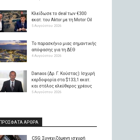
Κλείδωσε το deal των €300
εκατ. του Aktor με τη Μotor Oil
5 Αυγούστου 2026
Το παρασκήνιο μιας σημαντικής
απόφασης για τη ΔΕΘ
4 Αυγούστου 2026
Danaos (Δρ. Γ. Κούστας): Ισχυρή
κερδοφορία στα $133,1 εκατ.
και στόλος ελεύθερος χρέους
5 Αυγούστου 2026
ΠΡΟΣΦΑΤΑ ΑΡΘΡΑ
CSG: Συνεχιζόμενη ισχυρή