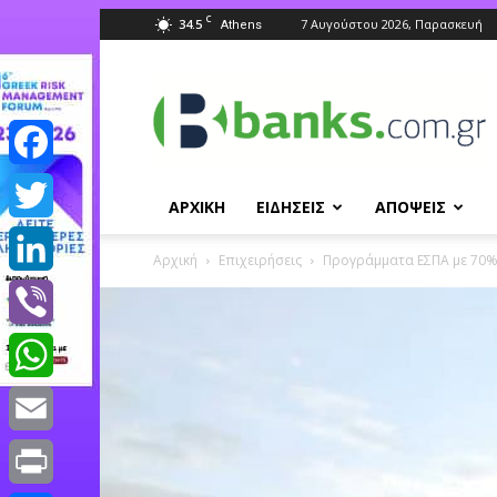
C
34.5
7 Αυγούστου 2026, Παρασκευή
Athens
Banks.com.gr
Facebook
ΑΡΧΙΚΗ
ΕΙΔΗΣΕΙΣ
ΑΠΟΨΕΙΣ
Twitter
Αρχική
Επιχειρήσεις
Προγράμματα ΕΣΠΑ με 70%
LinkedIn
Viber
WhatsApp
Email