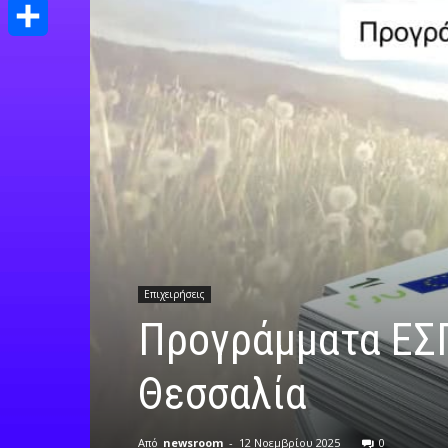
Print
Μοιραστείτε
Επιχειρήσεις
Προγράμματα ΕΣΠ
Θεσσαλία
Από
newsroom
-
12 Νοεμβρίου 2025
0