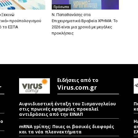
Πρόσωπα
«Ξεκινώ
Ν. Παπαθανάσης στα
τικά» προϋπολογισμού
Επιχειρηματικά Βραβεία ΧΡΗΜΑ: Το
πό το ΕΣΠΑ
2026 είναι μια χρονιά με μεγάλες
προκλήσεις
Ειδήσεις από το
r
Virus.com.gr
Αιφνιδιαστική ένταξη του Σισμανογλείου
Π
στις πρωινές εφημερίες προκαλεί
κ
αντιδράσεις από την ΕΙΝΑΠ
νο
H
mRNA γρίπης: Ποιες οι βασικές διαφορές
α
και τα νέα πλεονεκτήματα
Ε