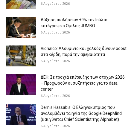
6 Αυγούστου 2026
Aύξηση πωλήσεων +9% τον Ιούλιο
κατέγραψε ο Όμιλος JUMBO
6 Αυγούστου 2026
Viohalco: Aλουμίνιο και χαλκός δίνουν boost
στα κέρδη, παρά την αβεβαιότητα
6 Αυγούστου 2026
ΔΕΗ: Σε τροχιά επίτευξης των στόχων 2026
– Προχωρούν οι συζητήσεις για το data
center
6 Αυγούστου 2026
Demis Hassabis: Ο Ελληνοκύπριος που
αναλαμβάνει τα ηνία της Google DeepMind
(και γίνεται Chief Scientist της Alphabet)
6 Αυγούστου 2026