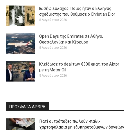
Ιωσήφ Σαλάχας: Ποιος ήταν ο Έλληνας
σχεδιαστής που θαύμασε ο Christian Dior
5 Αυγούστου 2026
Open Days της Emirates σε Αθήνα,
Θεσσαλονίκη και Κέρκυρα
5 Αυγούστου 2026
Κλείδωσε το deal των €300 εκατ. του Aktor
με τη Μotor Oil
5 Αυγούστου 2026
ΠΡΟΣΦΑΤΑ ΑΡΘΡΑ
Γιατί οι τράπεζες πωλούν -πάλι-
χαρτοφυλάκια μη εξυπηρετούμενων δανείων