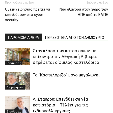
Προηγούμενο άρθρο
Επόμενο άρθρο
Οι επιχειρήσεις πρέπει να
Νέα εξαγορά στον χώρο των
επενδύσουν στο cyber
ΑΠΕ από τα ΕΛΠΕ
security
ΠΑΡΟΜΟΙΑ ΑΡΘΡΑ
ΠΕΡΙΣΣΟΤΕΡΑ ΑΠΟ ΤΟΝ ΔΗΜΙΟΥΡΓΟ
Στον κλάδο των κατασκευών, με
επίκεντρο την Αθηναϊκή Ριβιέρα,
στρέφεται ο Όμιλος Καστελόριζο
Επενδύσεις
To “Καστελόριζο” μόνο μεγαλώνει
Επιχειρήσεις
Α. Σταύρου: Επενδύει σε νέα
εστιατόρια – Τί λέει για τις
ιχθυοκαλλιέργειες
Επενδύσεις