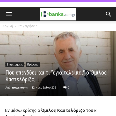
Αρχική
Επιχειρήσεις
Επιχειρήσεις
Πρόσωπα
Που επενδύει και τι “εγκαταλείπει” ο Όμιλος
Καστελόριζο;
Από
newsroom
-
12 Νοεμβρίου 2021
0
Εν μέσω κρίσης ο
Όμιλος Καστελόριζο
του κ.