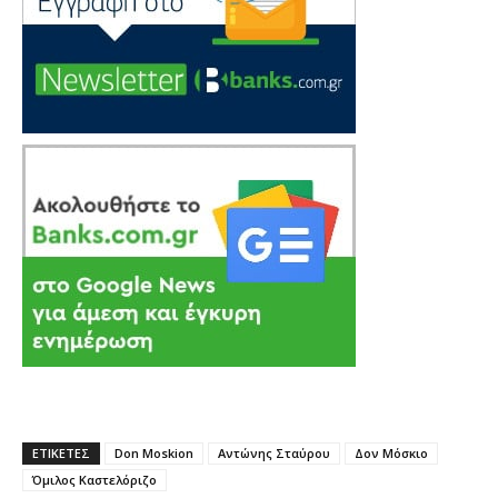
ΕΤΙΚΕΤΕΣ
Don Mοskion
Αντώνης Σταύρου
Δον Μόσκιο
Όμιλος Καστελόριζο