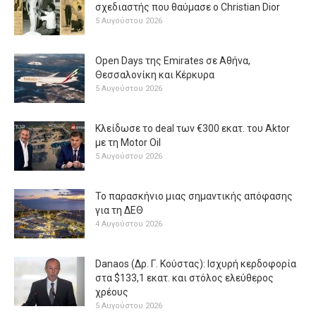
σχεδιαστής που θαύμασε ο Christian Dior
5 Αυγούστου 2026
Open Days της Emirates σε Αθήνα,
Θεσσαλονίκη και Κέρκυρα
5 Αυγούστου 2026
Κλείδωσε το deal των €300 εκατ. του Aktor
με τη Μotor Oil
5 Αυγούστου 2026
Το παρασκήνιο μιας σημαντικής απόφασης
για τη ΔΕΘ
4 Αυγούστου 2026
Danaos (Δρ. Γ. Κούστας): Ισχυρή κερδοφορία
στα $133,1 εκατ. και στόλος ελεύθερος
χρέους
5 Αυγούστου 2026