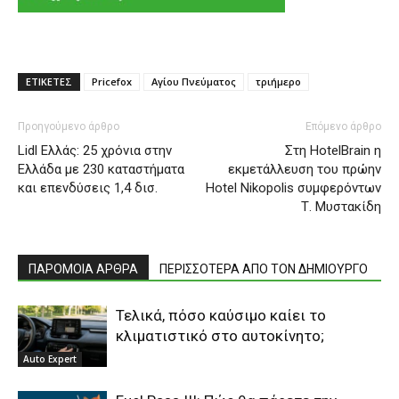
ΕΤΙΚΕΤΕΣ
Pricefox
Αγίου Πνεύματος
τριήμερο
Προηγούμενο άρθρο
Επόμενο άρθρο
Lidl Ελλάς: 25 χρόνια στην
Στη HotelBrain η
Ελλάδα με 230 καταστήματα
εκμετάλλευση του πρώην
και επενδύσεις 1,4 δισ.
Hotel Nikopolis συμφερόντων
Τ. Μυστακίδη
ΠΑΡΟΜΟΙΑ ΑΡΘΡΑ
ΠΕΡΙΣΣΟΤΕΡΑ ΑΠΟ ΤΟΝ ΔΗΜΙΟΥΡΓΟ
Τελικά, πόσo καύσιμo καίει το
κλιματιστικό στο αυτοκίνητο;
Auto Expert