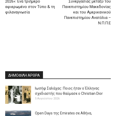
2026»: Ένα τριήμερο
Συνεργασίας μεταξύ του
αφιερωμένο στον Τύπο & τη
Πανεπιστημίου Μακεδονίας
φιλαναγνωσία
και του Αμερικανικού
Πανεπιστημίου Ανατόλια –
Ν.Π.Π.Ε
ΔΗΜΟΦΙΛΗ ΑΡΘΡΑ
Ιωσήφ Σαλάχας: Ποιος ήταν ο Έλληνας
σχεδιαστής που θαύμασε ο Christian Dior
5 Αυγούστου 2026
Open Days της Emirates σε Αθήνα,