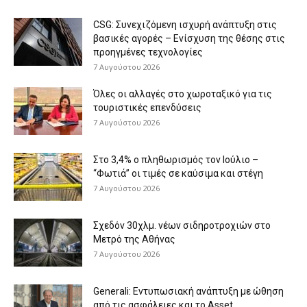
CSG: Συνεχιζόμενη ισχυρή ανάπτυξη στις
βασικές αγορές – Ενίσχυση της θέσης στις
προηγμένες τεχνολογίες
7 Αυγούστου 2026
Όλες οι αλλαγές στο χωροταξικό για τις
τουριστικές επενδύσεις
7 Αυγούστου 2026
Στο 3,4% ο πληθωρισμός τον Ιούλιο –
“Φωτιά” οι τιμές σε καύσιμα και στέγη
7 Αυγούστου 2026
Σχεδόν 30χλμ. νέων σιδηροτροχιών στο
Μετρό της Αθήνας
7 Αυγούστου 2026
Generali: Eντυπωσιακή ανάπτυξη με ώθηση
από τις ασφάλειες και το Asset