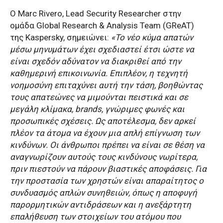
Ο
Marc Rivero
,
Lead Security Researcher
στην
ομάδα
Global Research
&
Analysis Team
(
GReAT
)
της
Kaspersky
, σημειώνει:
«Το νέο κύμα απατών
μέσω μηνυμάτων έχει σχεδιαστεί έτσι ώστε να
είναι σχεδόν αδύνατον να διακριθεί από την
καθημερινή επικοινωνία. Επιπλέον, η τεχνητή
νοημοσύνη επιταχύνει αυτή την τάση, βοηθώντας
τους απατεώνες να μιμούνται πειστικά και σε
μεγάλη κλίμακα,
brands
, γνώριμες φωνές και
προσωπικές σχέσεις. Ως αποτέλεσμα, δεν αρκεί
πλέον τα άτομα να έχουν μια απλή επίγνωση των
κινδύνων. Οι άνθρωποι πρέπει να είναι σε θέση να
αναγνωρίζουν αυτούς τους κινδύνους νωρίτερα,
πριν πιεστούν να πάρουν βιαστικές αποφάσεις. Για
την προστασία των χρηστών είναι απαραίτητος ο
συνδυασμός απλών συνηθειών, όπως η αποφυγή
παρορμητικών αντιδράσεων και η ανεξάρτητη
επαλήθευση των στοιχείων του ατόμου που