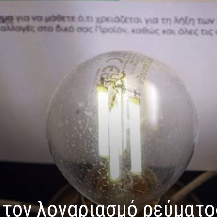
 τον λογαριασμό ρεύματο