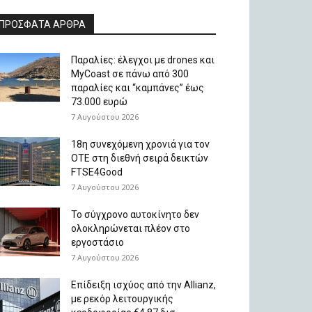
ΠΡΟΣΦΑΤΑ ΑΡΘΡΑ
Παραλίες: έλεγχοι με drones και
MyCoast σε πάνω από 300
παραλίες και “καμπάνες” έως
73.000 ευρώ
7 Αυγούστου 2026
18η συνεχόμενη χρονιά για τον
ΟΤΕ στη διεθνή σειρά δεικτών
FTSE4Good
7 Αυγούστου 2026
Το σύγχρονο αυτοκίνητο δεν
ολοκληρώνεται πλέον στο
εργοστάσιο
7 Αυγούστου 2026
Επίδειξη ισχύος από την Allianz,
με ρεκόρ λειτουργικής