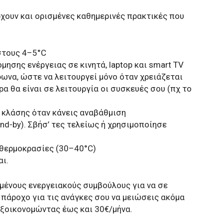
χουν και ορισμένες καθημερινές πρακτικές που
στους 4–5°C
μησης ενέργειας σε κινητά, laptop και smart TV
ωνα, ώστε να λειτουργεί μόνο όταν χρειάζεται
α θα είναι σε λειτουργία οι συσκευές σου (πχ το
 κλάσης όταν κάνεις αναβάθμιση
nd-by). Σβήσ’ τες τελείως ή χρησιμοποίησε
 θερμοκρασίες (30–40°C)
ι.
υμένους ενεργειακούς συμβούλους για να σε
 πάροχο για τις ανάγκες σου να μειώσεις ακόμα
ξοικονομώντας έως και 30€/μήνα.