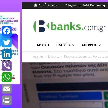
C
31.1
7 Αυγούστου 2026, Παρασκευή
Athens
Banks.com.gr
Facebook
ΑΡΧΙΚΗ
ΕΙΔΗΣΕΙΣ
ΑΠΟΨΕΙΣ
Twitter
Αρχική
Ενέργεια
Πως να μειώσεις τον λογαριασμ
LinkedIn
Viber
WhatsApp
Email