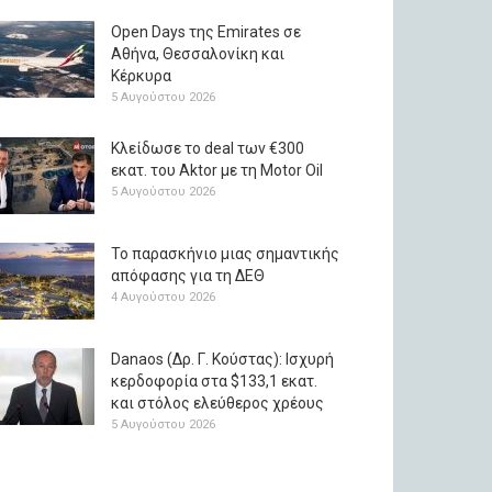
Open Days της Emirates σε
Αθήνα, Θεσσαλονίκη και
Κέρκυρα
5 Αυγούστου 2026
Κλείδωσε το deal των €300
εκατ. του Aktor με τη Μotor Oil
5 Αυγούστου 2026
Το παρασκήνιο μιας σημαντικής
απόφασης για τη ΔΕΘ
4 Αυγούστου 2026
Danaos (Δρ. Γ. Κούστας): Ισχυρή
κερδοφορία στα $133,1 εκατ.
και στόλος ελεύθερος χρέους
5 Αυγούστου 2026