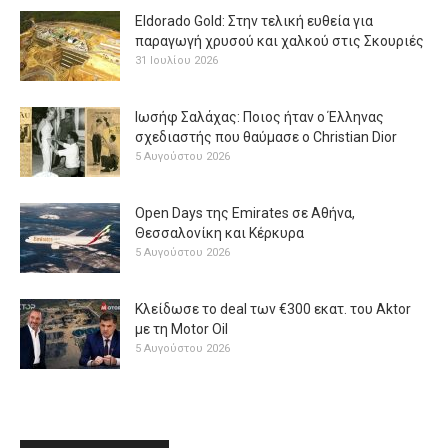
Eldorado Gold: Στην τελική ευθεία για
παραγωγή χρυσού και χαλκού στις Σκουριές
31 Ιουλίου 2026
Ιωσήφ Σαλάχας: Ποιος ήταν ο Έλληνας
σχεδιαστής που θαύμασε ο Christian Dior
5 Αυγούστου 2026
Open Days της Emirates σε Αθήνα,
Θεσσαλονίκη και Κέρκυρα
5 Αυγούστου 2026
Κλείδωσε το deal των €300 εκατ. του Aktor
με τη Μotor Oil
5 Αυγούστου 2026