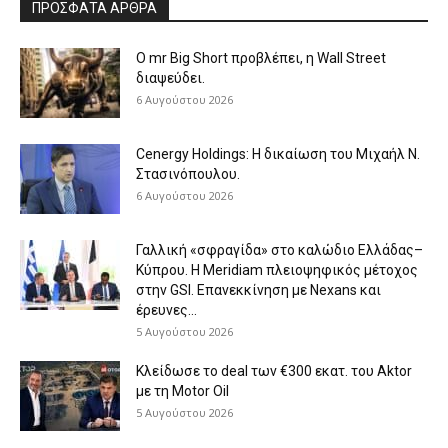
ΠΡΟΣΦΑΤΑ ΑΡΘΡΑ
O mr Big Short προβλέπει, η Wall Street
διαψεύδει.
6 Αυγούστου 2026
Cenergy Holdings: Η δικαίωση του Μιχαήλ Ν.
Στασινόπουλου.
6 Αυγούστου 2026
Γαλλική «σφραγίδα» στο καλώδιο Ελλάδας–
Κύπρου. Η Meridiam πλειοψηφικός μέτοχος
στην GSI. Επανεκκίνηση με Nexans και
έρευνες...
5 Αυγούστου 2026
Κλείδωσε το deal των €300 εκατ. του Aktor
με τη Μotor Oil
5 Αυγούστου 2026