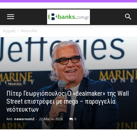
Αρχική
Ναυτιλία
Ναυτιλία
Πίτερ Γεωργιόπουλος: O «dealmaker» της Wall
Street επιστρέφει με mega – παραγγελία
νεότευκτων
Από
newsroom2
-
22 Μαΐου 2026
0