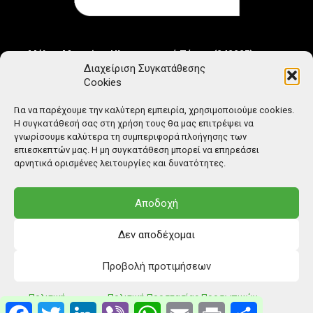
Μέλος Μητρώου Ηλεκτρονικού Τύπου (242225)
Διαχείριση Συγκατάθεσης
Cookies
Για να παρέχουμε την καλύτερη εμπειρία, χρησιμοποιούμε cookies.
Η συγκατάθεσή σας στη χρήση τους θα μας επιτρέψει να
γνωρίσουμε καλύτερα τη συμπεριφορά πλοήγησης των
επιεσκεπτών μας. Η μη συγκατάθεση μπορεί να επηρεάσει
αρνητικά ορισμένες λειτουργίες και δυνατότητες.
Αποδοχή
Δεν αποδέχομαι
Προβολή προτιμήσεων
© Copyright: Ethos Media S.A.
Πολιτική
Πολιτική Προστασίας Προσωπικών
Facebook
Twitter
LinkedIn
Viber
WhatsApp
Email
Print
Μοιραστείτ