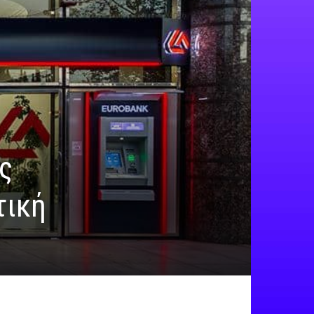
ς
τική