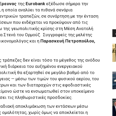
 Έρευνας
της
Eurobank
εξέδωσε σήμερα την
, η οποία αναλύει τα πιθανά σενάρια
εντρικών τραπεζών, σε συνάρτηση με την ένταση
έσεων που ενδέχεται να προκύψουν από τις
ω της γεωπολιτικής κρίσης στη Μέση Ανατολή
α Στενά του Ορμούζ.
Συγγραφείς της μελέτης
Οικονομολόγος και η
Παρασκευή Πετροπούλου,
ς τράπεζες δεν είναι τόσο το μέγεθος της ανόδου
νική διάρκεια του αυξημένου ενεργειακού
 πολιτική θα εξαρτηθεί σε μεγάλο βαθμό από το
ειας — μέσω των τιμών του φυσικού αερίου, του
τρων και των διαταραχών στις εφοδιαστικές
πίμονο ώστε να ενσωματωθεί στον υποκείμενο
ει τις πληθωριστικές προσδοκίες.
σταδιακή αποκλιμάκωση των εντάσεων μέσω
 ομαλότητας, χωρίς όμως να αποκλείεται η