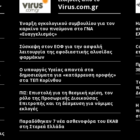
r
Virus.com.gr
Έναρξη ογκολογικού συμβουλίου για τον
H
καρκίνο του πνεύμονα στο ΓΝΑ
α
«Ευαγγελισμός»
Ε
Σύσκεψη στον ΕΟΦ για την ασφαλή
C
λειτουργία της εφοδιαστικής αλυσίδας
ε
φαρμάκων
Π
Ο υπουργός Υγείας απαντά στα
3
–
δημοσιεύματα για «κατάρρευση οροφής»
στα ΤΕΠ Κορίνθου
Τ
π
ΠΙΣ: Επιστολή για τη θεσμική κρίση, τον
Δ
ρόλο της Προσωρινής Διοικούσας
Επιτροπής και τη δέσμευση για νόμιμες
Η
εκλογές
π
σ
Παραδόθηκαν 7 νέα ασθενοφόρα του ΕΚΑΒ
στη Στερεά Ελλάδα
ις