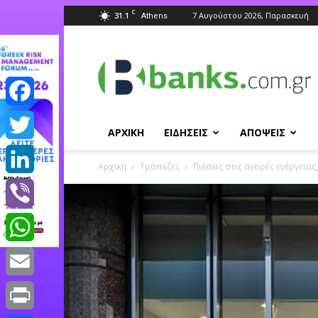
C
31.1
7 Αυγούστου 2026, Παρασκευή
Athens
Banks.com.gr
Facebook
ΑΡΧΙΚΗ
ΕΙΔΗΣΕΙΣ
ΑΠΟΨΕΙΣ
Twitter
Αρχική
Τράπεζες
Πιέσεις στις αγορές ενέργεια
LinkedIn
Viber
WhatsApp
Email