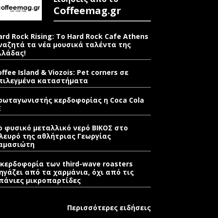
Coffeemag.gr
ard Rock Rising: Το Hard Rock Cafe Athens
ναζητά τα νέα μουσικά ταλέντα της
λλάδας!
offee Island & Viozois: Pet corners σε
πιλεγμένα καταστήματα
ρωταγωνιστής κερδοφορίας η Coca Cola
E
ο φυσικό μεταλλικό νερό ΒΙΚΟΣ στο
λευρό της αθλήτριας Γεωργίας
αμασιώτη
 κερδοφορία των third-wave roasters
ηγάζει από τα χαρμάνια, όχι από τις
πάνιες μικροπαρτίδες
Περισσότερες ειδήσεις