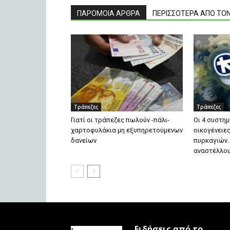
ΠΑΡΟΜΟΙΑ ΑΡΘΡΑ
ΠΕΡΙΣΣΟΤΕΡΑ ΑΠΟ ΤΟ
Τράπεζες
Τράπεζες
Γιατί οι τράπεζες πωλούν -πάλι-
Οι 4 συστημ
χαρτοφυλάκια μη εξυπηρετούμενων
οικογένειε
δανείων
πυρκαγιών.
αναστέλλο
Ειδήσεις από το