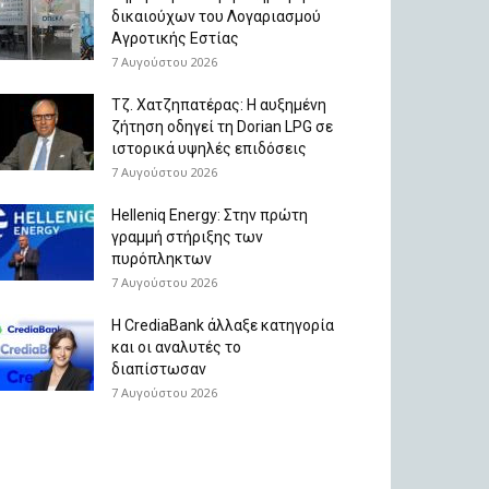
δικαιούχων του Λογαριασμού
Αγροτικής Εστίας
7 Αυγούστου 2026
Τζ. Χατζηπατέρας: H αυξημένη
ζήτηση οδηγεί τη Dorian LPG σε
ιστορικά υψηλές επιδόσεις
7 Αυγούστου 2026
Helleniq Energy: Στην πρώτη
γραμμή στήριξης των
πυρόπληκτων
7 Αυγούστου 2026
Η CrediaBank άλλαξε κατηγορία
και οι αναλυτές το
διαπίστωσαν
7 Αυγούστου 2026