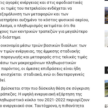
ις αγορές ενέργειας και στις εφοδιαστικές
 οι τιμές του πετρελαίου ενδέχεται να
εξομάλυνση των μεταφορών και των
ιατηρήσει αυξημένο το κόστος φυσικού αερίου,
λεσμα, ο πληθωρισμός εκτιμάται ότι θα
χους των κεντρικών τραπεζών για μεγαλύτερο
ό διάστημα.
ν οικονομία μέσω τριών βασικών διαύλων: των
τιμών ενέργειας, της έμμεσης σταδιακής
 παραγωγής και μεταφοράς στις τελικές τιμές
μέσω των μακροχρόνιων πληθωριστικών
 παρόντος, οι άμεσες επιδράσεις είναι ήδη
 ενισχύεται
σταδιακά, ενώ οι δευτερογενείς
εί.
 βρίσκεται στην πιο δύσκολη θέση σε σύγκριση
 τράπεζες. Η υψηλή ενεργειακή εξάρτηση της
πληθωριστικό κύκλο του 2021-2022 περιορίζουν
έο ενεργειακό σοκ. Ταυτόχρονα, η πιθανότητα