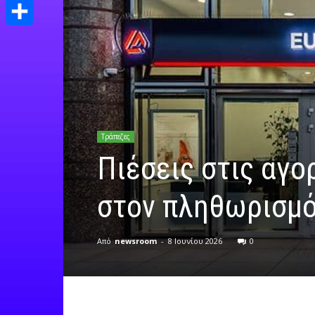
Print
Μοιραστείτε
Τράπεζες
Πιέσεις στις αγο
στον πληθωρισμό 
Από
newsroom
-
8 Ιουνίου 2026
0