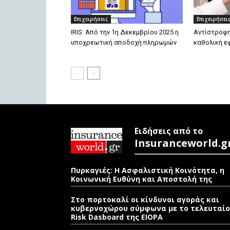
Επιχειρήσεις
Επιχειρήσει
IRIS: Από την 1η Δεκεμβρίου 2025 η
Αντίστροφη
υποχρεωτική αποδοχή πληρωμών
καθολική ε
Ειδήσεις από το
Insuranceworld.g
Πυρκαγιές: Η Ασφαλιστική Κοινότητα, η
Κοινωνική Ευθύνη και Αποστολή της
Στο πορτοκαλί οι κίνδυνοι αγοράς και
κυβερνοχώρου σύμφωνα με το τελευταίο
Risk Dasboard της EIOPA