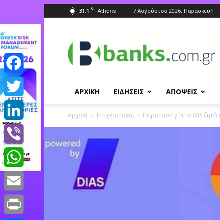
C
31.1
7 Αυγούστου 2026, Παρασκευή
Athens
Banks.com.gr
Facebook
ΑΡΧΙΚΗ
ΕΙΔΗΣΕΙΣ
ΑΠΟΨΕΙΣ
Twitter
Αρχική
Επιχειρήσεις
Παράταση για το IRIS ζητά
LinkedIn
Viber
WhatsApp
Email