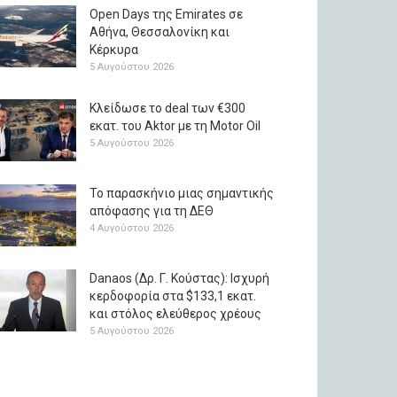
Open Days της Emirates σε
Αθήνα, Θεσσαλονίκη και
Κέρκυρα
5 Αυγούστου 2026
Κλείδωσε το deal των €300
εκατ. του Aktor με τη Μotor Oil
5 Αυγούστου 2026
Το παρασκήνιο μιας σημαντικής
απόφασης για τη ΔΕΘ
4 Αυγούστου 2026
Danaos (Δρ. Γ. Κούστας): Ισχυρή
κερδοφορία στα $133,1 εκατ.
και στόλος ελεύθερος χρέους
5 Αυγούστου 2026