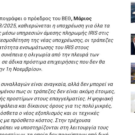
πογράφει ο πρόεδρος του ΒΕΘ
, Μάριος
3/2025, καθιερώνεται η υποχρέωση για όλα τα
 μέσω υπηρεσιών άμεσης πληρωμής IRIS στις
θεσμοθέτηση της νέας υποχρέωσης, οι τράπεζες
νατότητα ενσωμάτωσης του IRIS στους
συνέπεια η ολιγωρία από την πλευρά των
 σε άδικα πρόστιμα επιχειρήσεις που δεν θα
ν 1η Νοεμβρίου».
υναλλαγών είναι αναγκαία, αλλά δεν μπορεί να
μένου πως οι τράπεζες δεν είναι ακόμη έτοιμες,
ολής προστίμων στους επαγγελματίες. Η ψηφιακή
φάλεια και δίκαιους όρους για τις πολύ μικρές,
ρόσθετα ο νέος εξοπλισμός και οι τεχνικές
ις με πρόσθετο κόστος. Στην τρέχουσα
πρέπει να υποστηρίζονται στη λειτουργία τους
 προστίμων, τα οποία δεν προκύπτουν από δική