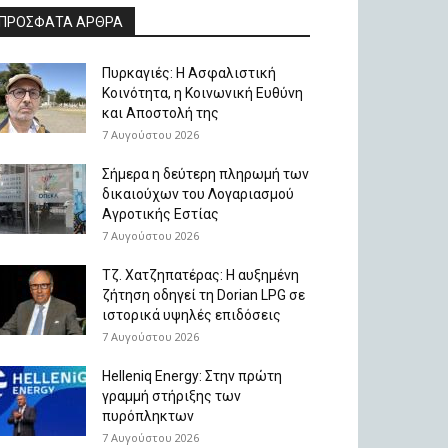
ΠΡΟΣΦΑΤΑ ΑΡΘΡΑ
Πυρκαγιές: Η Ασφαλιστική
Κοινότητα, η Κοινωνική Ευθύνη
και Αποστολή της
7 Αυγούστου 2026
Σήμερα η δεύτερη πληρωμή των
δικαιούχων του Λογαριασμού
Αγροτικής Εστίας
7 Αυγούστου 2026
Τζ. Χατζηπατέρας: H αυξημένη
ζήτηση οδηγεί τη Dorian LPG σε
ιστορικά υψηλές επιδόσεις
7 Αυγούστου 2026
Helleniq Energy: Στην πρώτη
γραμμή στήριξης των
πυρόπληκτων
7 Αυγούστου 2026