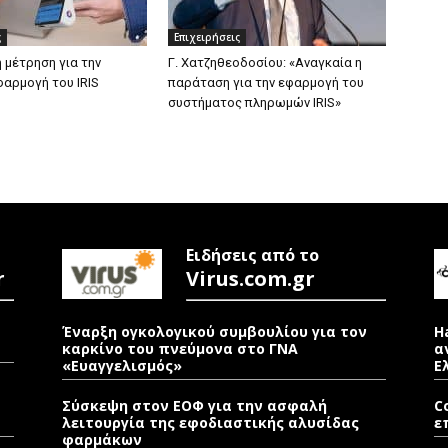
ς
Επιχειρήσεις
 μέτρηση για την
Γ. Χατζηθεοδοσίου: «Αναγκαία η
φαρμογή του IRIS
παράταση για την εφαρμογή του
συστήματος πληρωμών IRIS»
Ειδήσεις από το
r
Virus.com.gr
Έναρξη ογκολογικού συμβουλίου για τον
H
καρκίνο του πνεύμονα στο ΓΝΑ
α
«Ευαγγελισμός»
Ε
Σύσκεψη στον ΕΟΦ για την ασφαλή
C
λειτουργία της εφοδιαστικής αλυσίδας
ε
φαρμάκων