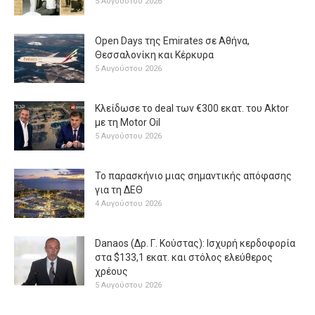
5 Αυγούστου 2026
Open Days της Emirates σε Αθήνα,
Θεσσαλονίκη και Κέρκυρα
5 Αυγούστου 2026
Κλείδωσε το deal των €300 εκατ. του Aktor
με τη Μotor Oil
5 Αυγούστου 2026
Το παρασκήνιο μιας σημαντικής απόφασης
για τη ΔΕΘ
4 Αυγούστου 2026
Danaos (Δρ. Γ. Κούστας): Ισχυρή κερδοφορία
στα $133,1 εκατ. και στόλος ελεύθερος
χρέους
5 Αυγούστου 2026