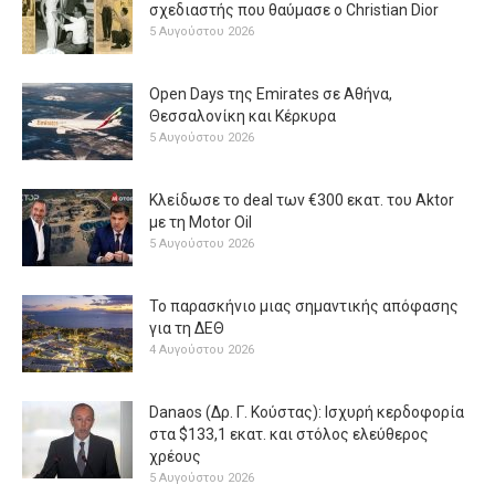
σχεδιαστής που θαύμασε ο Christian Dior
5 Αυγούστου 2026
Open Days της Emirates σε Αθήνα,
Θεσσαλονίκη και Κέρκυρα
5 Αυγούστου 2026
Κλείδωσε το deal των €300 εκατ. του Aktor
με τη Μotor Oil
5 Αυγούστου 2026
Το παρασκήνιο μιας σημαντικής απόφασης
για τη ΔΕΘ
4 Αυγούστου 2026
Danaos (Δρ. Γ. Κούστας): Ισχυρή κερδοφορία
στα $133,1 εκατ. και στόλος ελεύθερος
χρέους
5 Αυγούστου 2026