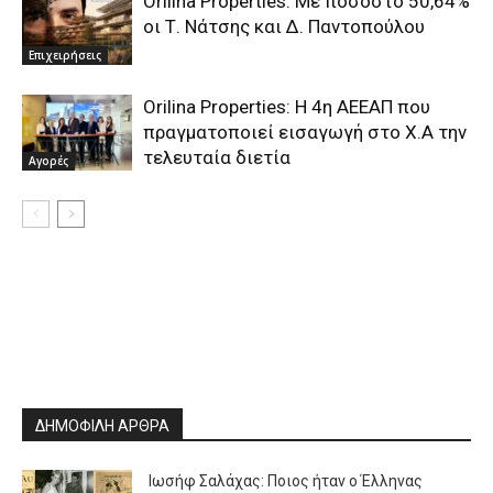
Orilina Properties: Με ποσοστό 50,64%
οι Τ. Νάτσης και Δ. Παντοπούλου
Επιχειρήσεις
Orilina Properties: Η 4η ΑΕΕΑΠ που
πραγματοποιεί εισαγωγή στο Χ.Α την
τελευταία διετία
Αγορές
ΔΗΜΟΦΙΛΗ ΑΡΘΡΑ
Ιωσήφ Σαλάχας: Ποιος ήταν ο Έλληνας