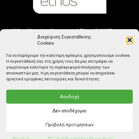
Μέλος Μητρώου Ηλεκτρονικού Τύπου (242225)
Διαχείριση Συγκατάθεσης
Cookies
Για να παρέχουμε την καλύτερη εμπειρία, χρησιμοποιούμε cookies.
Η συγκατάθεσή σας στη χρήση τους θα μας επιτρέψει να
γνωρίσουμε καλύτερα τη συμπεριφορά πλοήγησης των
επιεσκεπτών μας. Η μη συγκατάθεση μπορεί να επηρεάσει
αρνητικά ορισμένες λειτουργίες και δυνατότητες.
Αποδοχή
Δεν αποδέχομαι
Προβολή προτιμήσεων
© Copyright: Ethos Media S.A.
Πολιτική
Πολιτική Προστασίας Προσωπικών