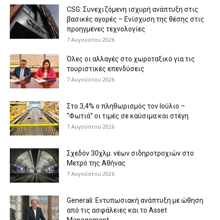
CSG: Συνεχιζόμενη ισχυρή ανάπτυξη στις
βασικές αγορές – Ενίσχυση της θέσης στις
προηγμένες τεχνολογίες
7 Αυγούστου 2026
Όλες οι αλλαγές στο χωροταξικό για τις
τουριστικές επενδύσεις
7 Αυγούστου 2026
Στο 3,4% ο πληθωρισμός τον Ιούλιο –
“Φωτιά” οι τιμές σε καύσιμα και στέγη
7 Αυγούστου 2026
Σχεδόν 30χλμ. νέων σιδηροτροχιών στο
Μετρό της Αθήνας
7 Αυγούστου 2026
Generali: Eντυπωσιακή ανάπτυξη με ώθηση
από τις ασφάλειες και το Asset