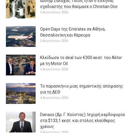
Ιωσήφ Σαλάχας: Ποιος ήταν ο Έλληνας
σχεδιαστής που θαύμασε ο Christian Dior
5 Αυγούστου 2026
Open Days της Emirates σε Αθήνα,
Θεσσαλονίκη και Κέρκυρα
5 Αυγούστου 2026
Κλείδωσε το deal των €300 εκατ. του Aktor
με τη Μotor Oil
5 Αυγούστου 2026
Το παρασκήνιο μιας σημαντικής απόφασης
για τη ΔΕΘ
4 Αυγούστου 2026
Danaos (Δρ. Γ. Κούστας): Ισχυρή κερδοφορία
στα $133,1 εκατ. και στόλος ελεύθερος
χρέους
5 Αυγούστου 2026