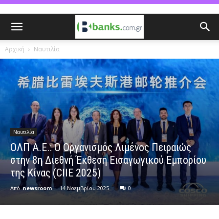
Αρχική
Ναυτιλία
Ναυτιλία
ΟΛΠ Α.Ε.: Ο Οργανισμός Λιμένος Πειραιώς
στην 8η Διεθνή Έκθεση Εισαγωγικού Εμπορίου
της Κίνας (CIIE 2025)
Από
newsroom
-
14 Νοεμβρίου 2025
0