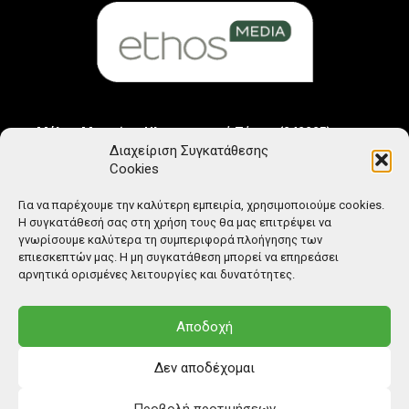
Μέλος Μητρώου Ηλεκτρονικού Τύπου (242225)
Διαχείριση Συγκατάθεσης
Cookies
Για να παρέχουμε την καλύτερη εμπειρία, χρησιμοποιούμε cookies.
Η συγκατάθεσή σας στη χρήση τους θα μας επιτρέψει να
γνωρίσουμε καλύτερα τη συμπεριφορά πλοήγησης των
επιεσκεπτών μας. Η μη συγκατάθεση μπορεί να επηρεάσει
αρνητικά ορισμένες λειτουργίες και δυνατότητες.
Αποδοχή
Δεν αποδέχομαι
Προβολή προτιμήσεων