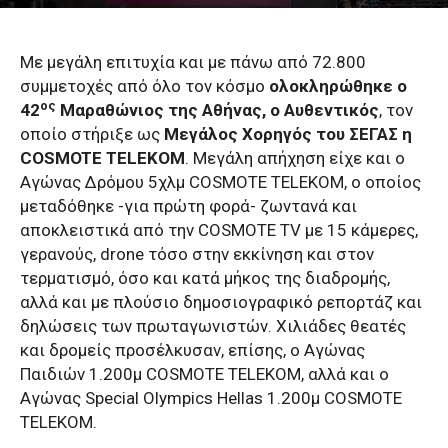
Με μεγάλη επιτυχία και με πάνω από 72.800
συμμετοχές από όλο τον κόσμο
ολοκληρώθηκε ο
ος
42
Μαραθώνιος της Αθήνας, ο Αυθεντικός
, τον
οποίο στήριξε ως
Μεγάλος Χορηγός του ΣΕΓΑΣ η
COSMOTE
TELEKOM
. Μεγάλη απήχηση είχε και ο
Αγώνας Δρόμου 5χλμ COSMOTE TELEKOM, ο οποίος
μεταδόθηκε -για πρώτη φορά- ζωντανά και
αποκλειστικά από την COSMOTE TV με 15 κάμερες,
γερανούς, drone τόσο στην εκκίνηση και στον
τερματισμό, όσο και κατά μήκος της διαδρομής,
αλλά και με πλούσιο δημοσιογραφικό ρεπορτάζ και
δηλώσεις των πρωταγωνιστών. Χιλιάδες θεατές
και δρομείς προσέλκυσαν, επίσης, ο Αγώνας
Παιδιών 1.200μ COSMOTE TELEKOM, αλλά και ο
Αγώνας Special Olympics Hellas 1.200μ COSMOTE
TELEKOM.