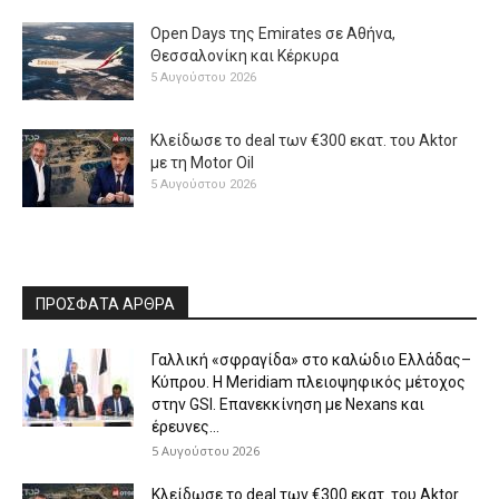
Open Days της Emirates σε Αθήνα,
Θεσσαλονίκη και Κέρκυρα
5 Αυγούστου 2026
Κλείδωσε το deal των €300 εκατ. του Aktor
με τη Μotor Oil
5 Αυγούστου 2026
ΠΡΟΣΦΑΤΑ ΑΡΘΡΑ
Γαλλική «σφραγίδα» στο καλώδιο Ελλάδας–
Κύπρου. Η Meridiam πλειοψηφικός μέτοχος
στην GSI. Επανεκκίνηση με Nexans και
έρευνες...
5 Αυγούστου 2026
Κλείδωσε το deal των €300 εκατ. του Aktor