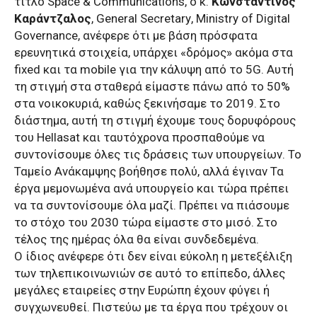
τίτλο
Space
&
Communications
, ο κ.
Κωνσταντίνος
Καράντζαλος
,
General
Secretary
,
Ministry
of
Digital
Governance
, ανέφερε ότι με βάση πρόσφατα
ερευνητικά στοιχεία, υπάρχει «δρόμος» ακόμα στα
fixed
και τα
mobile
για την κάλυψη από το 5
G
.
A
υτή
τη στιγμή στα σταθερά είμαστε πάνω από το 50%
στα νοικοκυριά, καθώς ξεκινήσαμε το 2019. Στο
διάστημα, αυτή τη στιγμή έχουμε τους δορυφόρους
του
Hellasat
και ταυτόχρονα προσπαθούμε να
συντονίσουμε όλες τις δράσεις των υπουργείων. Το
Ταμείο Ανάκαμψης βοήθησε πολύ, αλλά έγιναν Τα
έργα μεμονωμένα ανά υπουργείο και τώρα πρέπει
να τα συντονίσουμε όλα μαζί. Πρέπει να πιάσουμε
το στόχο του 2030 τώρα είμαστε στο μισό. Στο
τέλος της ημέρας όλα θα είναι συνδεδεμένα.
Ο ίδιος ανέφερε ότι δεν είναι εύκολη η μετεξέλιξη
των τηλεπικοινωνιών σε αυτό το επίπεδο, άλλες
μεγάλες εταιρείες στην Ευρώπη έχουν φύγει ή
συγχωνευθεί. Πιστεύω με τα έργα που τρέχουν οι