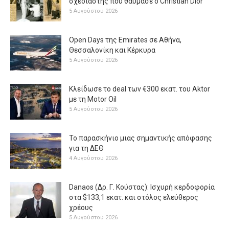
σχεδιαστής που θαύμασε ο Christian Dior
5 Αυγούστου 2026
Open Days της Emirates σε Αθήνα,
Θεσσαλονίκη και Κέρκυρα
5 Αυγούστου 2026
Κλείδωσε το deal των €300 εκατ. του Aktor
με τη Μotor Oil
5 Αυγούστου 2026
Το παρασκήνιο μιας σημαντικής απόφασης
για τη ΔΕΘ
4 Αυγούστου 2026
Danaos (Δρ. Γ. Κούστας): Ισχυρή κερδοφορία
στα $133,1 εκατ. και στόλος ελεύθερος
χρέους
5 Αυγούστου 2026