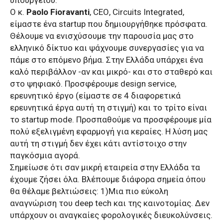
Ο κ.
Paolo
Fioravanti
,
CEO
,
Circuits
Integrated
,
είμαστε ένα
startup
που δημιουργήθηκε πρόσφατα.
Θέλουμε να ενισχύσουμε την παρουσία μας στο
ελληνικό δίκτυο και ψάχνουμε συνεργασίες για να
πάμε στο επόμενο βήμα. Στην Ελλάδα υπάρχει ένα
καλό περιβάλλον -αν και μικρό- και στο σταθερό και
στο ψηφιακό. Προσφέρουμε
design
service
,
ερευνητικό έργο (είμαστε σε 4 διαφορετικά
ερευνητικά έργα αυτή τη στιγμή) και το τρίτο είναι
το
startup
mode
. Προσπαθούμε να προσφέρουμε μία
πολύ εξελιγμένη εφαρμογή για κεραίες. Η λύση μας
αυτή τη στιγμή δεν έχει κάτι αντίστοιχο στην
παγκόσμια αγορά.
Σημείωσε ότι σαν μικρή εταιρεία στην Ελλάδα τα
έχουμε ζήσει όλα. Βλέπουμε διάφορα σημεία όπου
θα θέλαμε βελτιώσεις: 1)Μια πιο εύκολη
αναγνώριση του
deep
tech
και της καινοτομίας. Δεν
υπάρχουν οι αναγκαίες φορολογικές διευκολύνσεις.