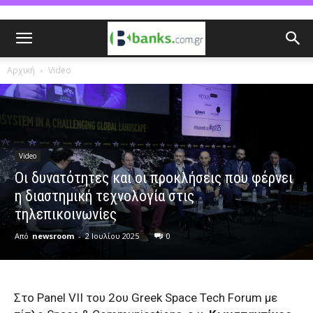
Αρχική
Video
Video
Οι δυνατότητες και οι προκλήσεις που φέρνει
η διαστημική τεχνολογία στις
τηλεπικοινωνίες
Από
newsroom
-
2 Ιουλίου 2025
0
Στο
Panel
VII
του 2ου Greek Space Tech Forum με