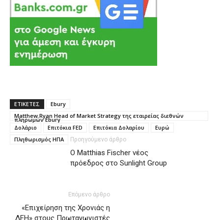
ΕΤΙΚΕΤΕΣ
Ebury
Matthew Ryan Head of Market Strategy της εταιρείας διεθνών
πληρωμών Ebury
Δολάριο
Επιτόκια FED
Επιτόκια Δολαρίου
Ευρώ
Πληθωρισμός ΗΠΑ
Προηγούμενο άρθρο
Ο Matthias Fischer νέος
πρόεδρος στο Sunlight Group
Επόμενο άρθρο
«Επιχείρηση της Χρονιάς η
ΔΕΗ» στους Πρωταγωνιστές