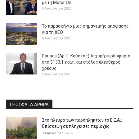
με τη Μotor Oil
5 Αυγούστου 2026
Το παρασκήνιο μιας σημαντικής απόφασης
για τη ΔΕΘ
4 Αυγούστου 2026
Danaos (Δρ. Γ. Κούστας): Ισχυρή κερδοφορία
στα $133,1 εκατ. και στόλος ελεύθερος
χρέους
5 Αυγούστου 2026
ΠΡΟΣΦΑΤΑ ΑΡΘΡΑ
Στο πλευρό των πυρόπληκτων το Ε.Ε.Α.:
Επίσκεψη σε πληγείσες περιοχές
10 Αυγούστου 2026