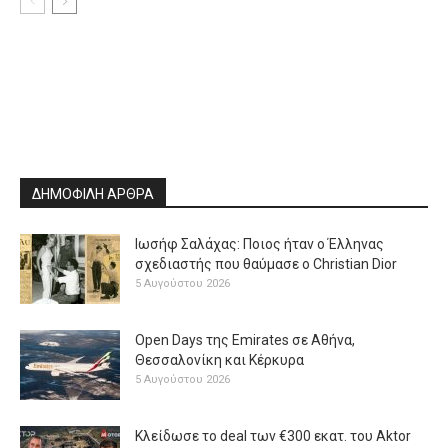
ΔΗΜΟΦΙΛΗ ΑΡΘΡΑ
Ιωσήφ Σαλάχας: Ποιος ήταν ο Έλληνας
σχεδιαστής που θαύμασε ο Christian Dior
5 Αυγούστου 2026
Open Days της Emirates σε Αθήνα,
Θεσσαλονίκη και Κέρκυρα
5 Αυγούστου 2026
Κλείδωσε το deal των €300 εκατ. του Aktor