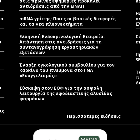
α
στις πρωινές εφημερίες προκαλεί
κ
αντιδράσεις από την ΕΙΝΑΠ
H
νο
mRNA γρίπης: Ποιες οι βασικές διαφορές
α
και τα νέα πλεονεκτήματα
Ε
Ελληνική Ενδοκρινολογική Εταιρεία:
C
α
Απάντηση στις αντιδράσεις για τη
ε
συνταγογράφηση εργαστηριακών
εξετάσεων
Π
ρ
3
Έναρξη ογκολογικού συμβουλίου για τον
καρκίνο του πνεύμονα στο ΓΝΑ
Τ
«Ευαγγελισμός»
π
Δ
ν
Σύσκεψη στον ΕΟΦ για την ασφαλή
λειτουργία της εφοδιαστικής αλυσίδας
φαρμάκων
ις
Περισσότερες ειδήσεις