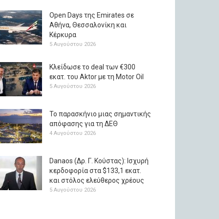
Open Days της Emirates σε
Αθήνα, Θεσσαλονίκη και
Κέρκυρα
5 Αυγούστου 2026
Κλείδωσε το deal των €300
εκατ. του Aktor με τη Μotor Oil
5 Αυγούστου 2026
Το παρασκήνιο μιας σημαντικής
απόφασης για τη ΔΕΘ
4 Αυγούστου 2026
Danaos (Δρ. Γ. Κούστας): Ισχυρή
κερδοφορία στα $133,1 εκατ.
και στόλος ελεύθερος χρέους
5 Αυγούστου 2026