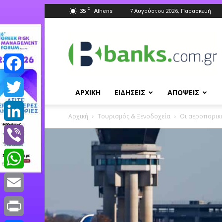
C
35
7 Αυγούστου 2026, Παρασκευή
Athens
Banks.com.gr
Facebook
ΑΡΧΙΚΗ
ΕΙΔΗΣΕΙΣ
ΑΠΟΨΕΙΣ
Twitter
Αρχική
Τουρισμός & Ξενοδοχεία
Οι αεροπορικέ
LinkedIn
Viber
WhatsApp
Email