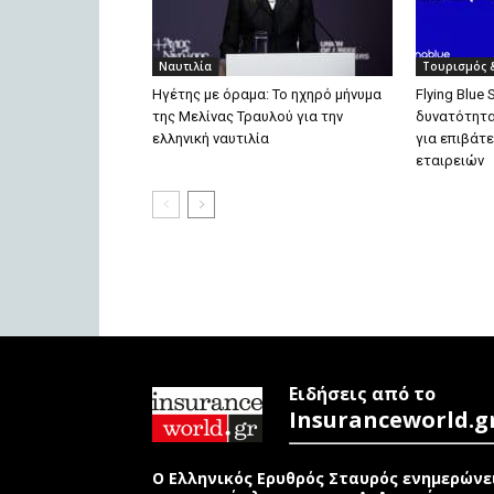
Ναυτιλία
Τουρισμός 
Ηγέτης με όραμα: Το ηχηρό μήνυμα
Flying Blue 
της Μελίνας Τραυλού για την
δυνατότητα
ελληνική ναυτιλία
για επιβάτ
εταιρειών
Ειδήσεις από το
Insuranceworld.g
Ο Ελληνικός Ερυθρός Σταυρός ενημερώνε