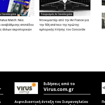
& Ξενοδοχεία
Τουρισμός & Ξενοδοχεία
Status Match: Νέα
Ντοκιμαντέρ από την Air France για
 αναβάθμισης επιπέδου
την 50ή επέτειο της πρώτης
ες άλλων αεροπορικών
εμπορικής πτήσης του Concorde
Ειδήσεις από το
r
Virus.com.gr
ι
Αιφνιδιαστική ένταξη του Σισμανογλείου
Π