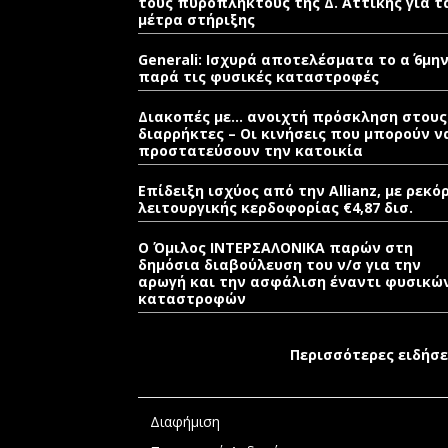
τους πυρόπληκτους της Δ. Αττικής για τ
μέτρα στήριξης
Generali: Ισχυρά αποτελέσματα το α΄ 6μη
παρά τις φυσικές καταστροφές
Διακοπές με… ανοιχτή πρόσκληση στους
διαρρήκτες – Οι κινήσεις που μπορούν ν
προστατεύσουν την κατοικία
Επίδειξη ισχύος από την Allianz, με ρεκό
λειτουργικής κερδοφορίας €4,87 δισ.
Ο Όμιλος ΙΝΤΕΡΣΑΛΟΝΙΚΑ παρών στη
δημόσια διαβούλευση του ν/σ για την
αρωγή και την ασφάλιση έναντι φυσικώ
καταστροφών
Περισσότερες ειδήσε
Διαφήμιση