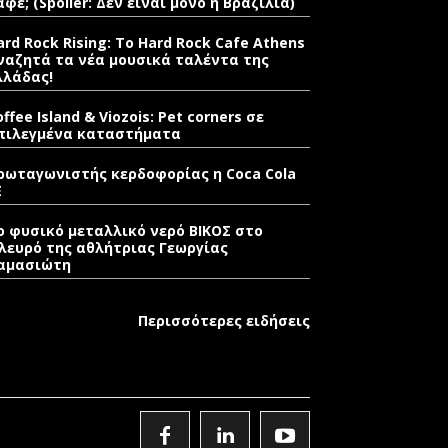
αφέ; (Spoiler: Δεν είναι μόνο η Βραζιλία)
ard Rock Rising: Το Hard Rock Cafe Athens
ναζητά τα νέα μουσικά ταλέντα της
λλάδας!
offee Island & Viozois: Pet corners σε
πιλεγμένα καταστήματα
ρωταγωνιστής κερδοφορίας η Coca Cola
E
ο φυσικό μεταλλικό νερό ΒΙΚΟΣ στο
λευρό της αθλήτριας Γεωργίας
αμασιώτη
Περισσότερες ειδήσεις