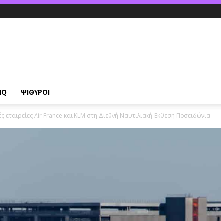
IQ
ΨΙΘΥΡΟΙ
ς εταιρείες Air France και KLM στη Διεθνή Ναυτιλιακή Έκθεση Ποσειδώνια