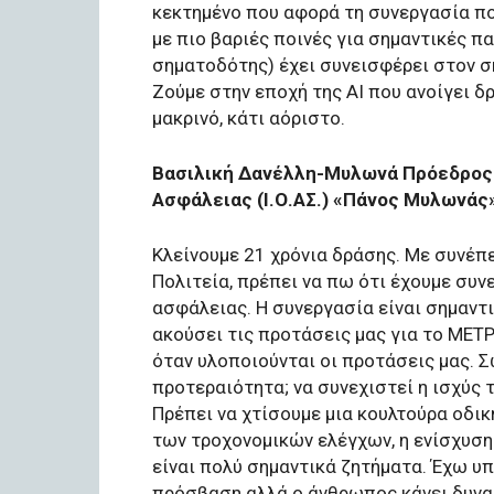
κεκτημένο που αφορά τη συνεργασία π
με πιο βαριές ποινές για σημαντικές π
σηματοδότης) έχει συνεισφέρει στον σκ
Ζούμε στην εποχή της ΑΙ που ανοίγει δρ
μακρινό, κάτι αόριστο.
Βασιλική Δανέλλη-Μυλωνά Πρόεδρος Δ
Ασφάλειας (Ι.Ο.ΑΣ.) «Πάνος Μυλωνάς
Κλείνουμε 21 χρόνια δράσης. Με συνέπει
Πολιτεία, πρέπει να πω ότι έχουμε συ
ασφάλειας. Η συνεργασία είναι σημαντι
ακούσει τις προτάσεις μας για το ΜΕΤ
όταν υλοποιούνται οι προτάσεις μας. Σ
προτεραιότητα; να συνεχιστεί η ισχύς τ
Πρέπει να χτίσουμε μια κουλτούρα οδικ
των τροχονομικών ελέγχων, η ενίσχυση
είναι πολύ σημαντικά ζητήματα. Έχω υπ
πρόσβαση αλλά ο άνθρωπος κάνει δυνατ