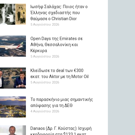
Ιωσήφ Σαλάχας: Ποιος ήταν ο
Έλληνας σχεδιαστής που
θαύμασε ο Christian Dior
5 Αυγούστου 2026
Open Days της Emirates σε
Αθήνα, Θεσσαλονίκη και
Κέρκυρα
5 Αυγούστου 2026
Κλείδωσε το deal των €300
εκατ. του Aktor με τη Μotor Oil
5 Αυγούστου 2026
Το παρασκήνιο μιας σημαντικής
απόφασης για τη ΔΕΘ
4 Αυγούστου 2026
Danaos (Δρ. Γ. Κούστας): Ισχυρή
κερδοφορία στα $133,1 εκατ.