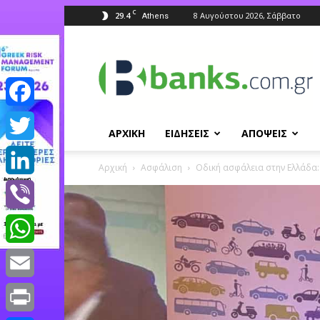
C
29.4
8 Αυγούστου 2026, Σάββατο
Athens
Banks.com.gr
Facebook
ΑΡΧΙΚΗ
ΕΙΔΗΣΕΙΣ
ΑΠΟΨΕΙΣ
Twitter
Αρχική
Ασφάλιση
Οδική ασφάλεια στην Ελλάδα: 
LinkedIn
Viber
WhatsApp
Email