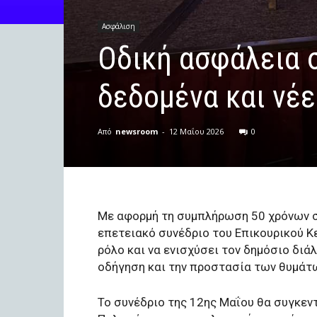
Ασφάλιση
Οδική ασφάλεια σ
δεδομένα και νέ
Από
newsroom
-
12 Μαΐου 2026
0
Με αφορμή τη συμπλήρωση 50 χρόνων σ
επετειακό συνέδριο του Επικουρικού Κε
ρόλο και να ενισχύσει τον δημόσιο διά
οδήγηση και την προστασία των θυμάτ
Το συνέδριο της 12ης Μαΐου θα συγκεν