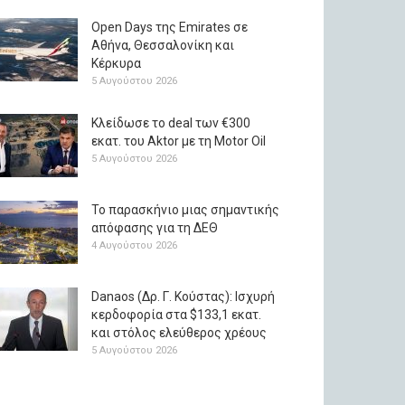
Open Days της Emirates σε
Αθήνα, Θεσσαλονίκη και
Κέρκυρα
5 Αυγούστου 2026
Κλείδωσε το deal των €300
εκατ. του Aktor με τη Μotor Oil
5 Αυγούστου 2026
Το παρασκήνιο μιας σημαντικής
απόφασης για τη ΔΕΘ
4 Αυγούστου 2026
Danaos (Δρ. Γ. Κούστας): Ισχυρή
κερδοφορία στα $133,1 εκατ.
και στόλος ελεύθερος χρέους
5 Αυγούστου 2026