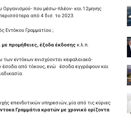
υ Οργανισμού- που μέσω-πλέον- και 12μηνης
περισσότερα από 4 δισ. το 2023.
ός Εντόκου Γραμματίου ;
ι με προμήθειες, έξοδα έκδοσης
κ.λ.π.
 των εντόκων ενισχύονται κεφαλαιακά-
ν έσοδα από τόκους, ενώ έσοδα εγγράφουν και
ιαδικασία.
ροχής επενδυτικών υπηρεσιών, μία από τις κύριες
ντοκα Γραμμάτια κρατών με χρονικό ορίζοντα