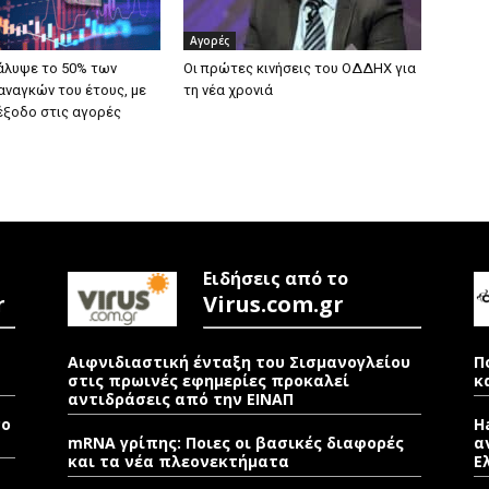
Αγορές
άλυψε το 50% των
Οι πρώτες κινήσεις του ΟΔΔΗΧ για
αναγκών του έτους, με
τη νέα χρονιά
έξοδο στις αγορές
Ειδήσεις από το
r
Virus.com.gr
Αιφνιδιαστική ένταξη του Σισμανογλείου
Π
στις πρωινές εφημερίες προκαλεί
κ
αντιδράσεις από την ΕΙΝΑΠ
νο
H
mRNA γρίπης: Ποιες οι βασικές διαφορές
α
και τα νέα πλεονεκτήματα
Ε