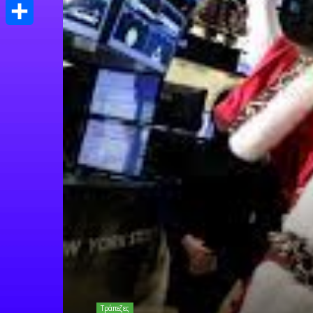
Print
Μοιραστείτε
Τράπεζες