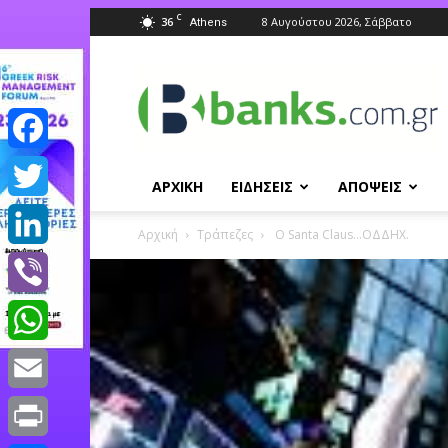
C
36
8 Αυγούστου 2026, Σάββατο
Athens
Banks.com.gr
Facebook
ΑΡΧΙΚΗ
ΕΙΔΗΣΕΙΣ
ΑΠΟΨΕΙΣ
Twitter
Αρχική
Τράπεζες
Ο Santa Claus…ΟΔΔΗΧ.
LinkedIn
Viber
WhatsApp
Email