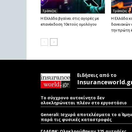
Τράπεζες
Τράπεζες
H Ελλάδα βγαίνει στις αγορές με
H Ελλάδα κ
επανέκδοση 10ετούς ομολόγου
δανειακών 
την πρώτη 
Ειδήσεις από το
Insuranceworld.g
Το σύγχρονο αυτοκίνητο δεν
ολοκληρώνεται πλέον στο εργοστάσιο
Generali: Ισχυρά αποτελέσματα το α΄ 6μη
παρά τις φυσικές καταστροφές
ΓΔΑΕΦΚ: Ολοκληρώθηκαν 325 αυτοψίες