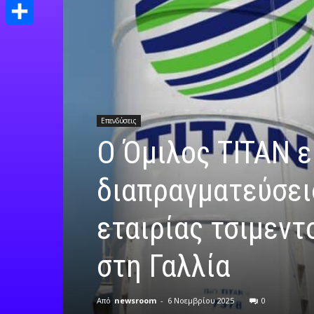
Print
Μοιραστείτε
Επενδύσεις
Ο Όμιλος TITAN ε
διαπραγματεύσεις
εταιρίας τσιμεντ
στη Γαλλία
Από
newsroom
-
6 Νοεμβρίου 2025
0