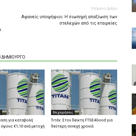
Επόμενο άρθρο
Aφανείς υποψήφιοι: Η σιωπηρή απαξίωση των
στελεχών από τις εταιρείες
ι
Ν ΔΗΜΙΟΥΡΓΟ
ς
Επιχειρήσεις
ταση για καταβολή
Τιτάν: Στον δείκτη FTSE4Good για
 ύψους €1,10 ανά μετοχή
δεύτερη συνεχή χρονιά