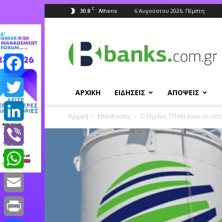
C
30.8
6 Αυγούστου 2026, Πέμπτη
Athens
Banks.com.gr
Facebook
ΑΡΧΙΚΗ
ΕΙΔΗΣΕΙΣ
ΑΠΟΨΕΙΣ
Twitter
Αρχική
Επενδύσεις
Ο Όμιλος TITAN είναι σε απο
LinkedIn
Viber
WhatsApp
Email