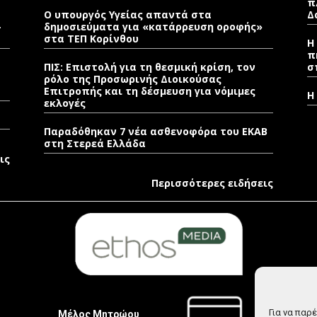
π
Ο υπουργός Υγείας απαντά στα
Δ
–
δημοσιεύματα για «κατάρρευση οροφής»
στα ΤΕΠ Κορίνθου
Η
π
ΠΙΣ: Επιστολή για τη θεσμική κρίση, τον
σ
ρόλο της Προσωρινής Διοικούσας
Επιτροπής και τη δέσμευση για νόμιμες
Η
εκλογές
Παραδόθηκαν 7 νέα ασθενοφόρα του ΕΚΑΒ
στη Στερεά Ελλάδα
ις
Περισσότερες ειδήσεις
Για να παρ
Μέλος Μητρώου