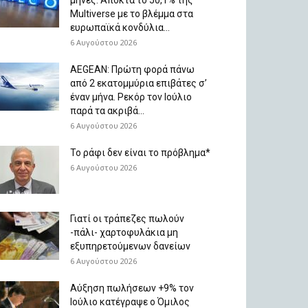
μήνες. Aποκτά το 50,1% της
Multiverse με το βλέμμα στα
ευρωπαϊκά κονδύλια...
6 Αυγούστου 2026
AEGEAN: Πρώτη φορά πάνω
από 2 εκατομμύρια επιβάτες σ’
έναν μήνα. Ρεκόρ τον Ιούλιο
παρά τα ακριβά...
6 Αυγούστου 2026
Το ράφι δεν είναι το πρόβλημα*
6 Αυγούστου 2026
Γιατί οι τράπεζες πωλούν
-πάλι- χαρτοφυλάκια μη
εξυπηρετούμενων δανείων
6 Αυγούστου 2026
Aύξηση πωλήσεων +9% τον
Ιούλιο κατέγραψε ο Όμιλος