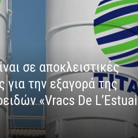
ίναι σε αποκλειστικές
 για την εξαγορά της
οειδών «Vracs De L’Estuai