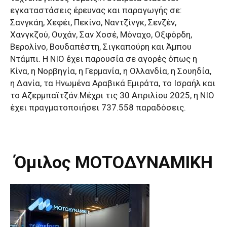
εγκαταστάσεις έρευνας και παραγωγής σε:
Σανγκάη, Χεφέι, Πεκίνο, Ναντζίνγκ, Σενζέν,
Χανγκζού, Ουχάν, Σαν Χοσέ, Μόναχο, Οξφόρδη,
Βερολίνο, Βουδαπέστη, Σιγκαπούρη και Άμπου
Ντάμπι. Η NIO έχει παρουσία σε αγορές όπως η
Κίνα, η Νορβηγία, η Γερμανία, η Ολλανδία, η Σουηδία,
η Δανία, τα Ηνωμένα Αραβικά Εμιράτα, το Ισραήλ και
το Αζερμπαϊτζάν.Μέχρι τις 30 Απριλίου 2025, η NIO
έχει πραγματοποιήσει 737.558 παραδόσεις.
Όμιλος ΜΟΤΟΔΥΝΑΜΙΚΗ