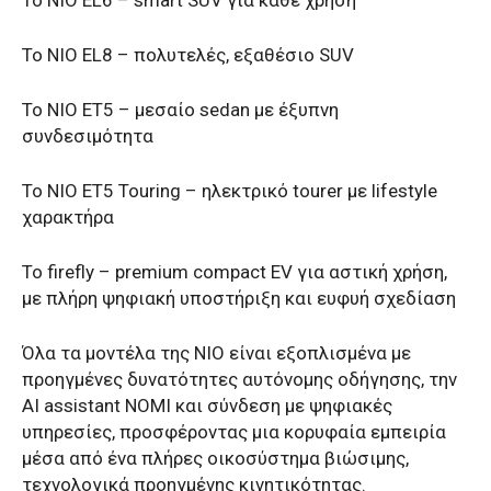
Το NIO EL6 – smart SUV για κάθε χρήση
Το NIO EL8 – πολυτελές, εξαθέσιο SUV
Το NIO ET5 – μεσαίο sedan με έξυπνη
συνδεσιμότητα
Το NIO ET5 Touring – ηλεκτρικό tourer με lifestyle
χαρακτήρα
Το firefly – premium compact EV για αστική χρήση,
με πλήρη ψηφιακή υποστήριξη και ευφυή σχεδίαση
Όλα τα μοντέλα της NIO είναι εξοπλισμένα με
προηγμένες δυνατότητες αυτόνομης οδήγησης, την
AI assistant NOMI και σύνδεση με ψηφιακές
υπηρεσίες, προσφέροντας μια κορυφαία εμπειρία
μέσα από ένα πλήρες οικοσύστημα βιώσιμης,
τεχνολογικά προηγμένης κινητικότητας.