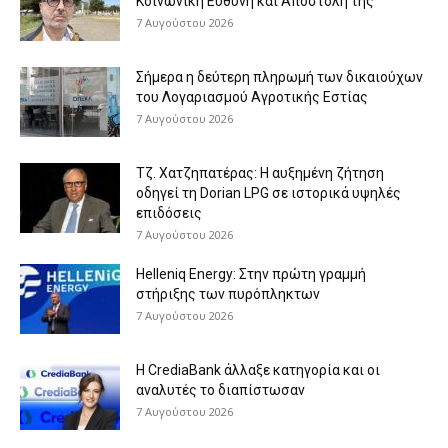
Κοινωνική Ευθύνη και Αποστολή της
7 Αυγούστου 2026
Σήμερα η δεύτερη πληρωμή των δικαιούχων
του Λογαριασμού Αγροτικής Εστίας
7 Αυγούστου 2026
Τζ. Χατζηπατέρας: H αυξημένη ζήτηση
οδηγεί τη Dorian LPG σε ιστορικά υψηλές
επιδόσεις
7 Αυγούστου 2026
Helleniq Energy: Στην πρώτη γραμμή
στήριξης των πυρόπληκτων
7 Αυγούστου 2026
Η CrediaBank άλλαξε κατηγορία και οι
αναλυτές το διαπίστωσαν
7 Αυγούστου 2026