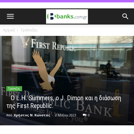
Αρχική
Τράπεζες
Τράπεζες
O L.H. Summers, ο J. Dimon και η διάσωση
της First Republic.
Από
Χρήστος Ν. Κώνστας
-
2 Μαΐου 2023
0