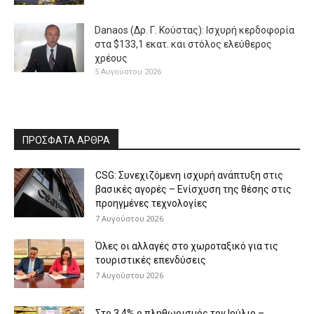
Danaos (Δρ. Γ. Κούστας): Ισχυρή κερδοφορία
στα $133,1 εκατ. και στόλος ελεύθερος
χρέους
5 Αυγούστου 2026
ΠΡΟΣΦΑΤΑ ΑΡΘΡΑ
CSG: Συνεχιζόμενη ισχυρή ανάπτυξη στις
βασικές αγορές – Ενίσχυση της θέσης στις
προηγμένες τεχνολογίες
7 Αυγούστου 2026
Όλες οι αλλαγές στο χωροταξικό για τις
τουριστικές επενδύσεις
7 Αυγούστου 2026
Στο 3,4% ο πληθωρισμός τον Ιούλιο –