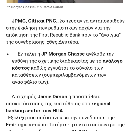
JP Morgan Chasse CEO Jamie Dimon
JPMC, Citi και PNC
…έσπευσαν να ανταποκριθούν
στην έκκληση των ρυθμιστικών αρχών για την
απόκτηση της First Republic Bank πριν το “άνοιγμα”
της συνεδρίασης, χθες Δευτέρα.
Εν τέλει η
JP Morgan Chasse
ανέλαβε την
ευθύνη της σχετικής διαδικασίας με το
ανάλογο
κόστος
καθώς εγγυάται το σύνολο των
καταθέσεων (συμπεριλαμβανόμενων των
ανασφάλιστων).
Δια χειρός
Jamie Dimon
η προσπάθεια
αποκατάστασης της ευστάθειας στο
regional
banking sector των ΗΠΑ.
Εξέλιξη που από κοινού με την συνεδρίαση της
Fed
-σήμερα-αύριο Τετάρτη- ήταν στο επίκεντρο της