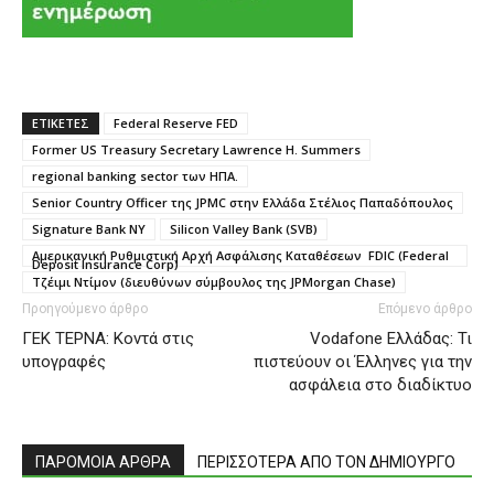
ΕΤΙΚΕΤΕΣ
Federal Reserve FED
Former US Treasury Secretary Lawrence H. Summers
regional banking sector των ΗΠΑ.
Senior Country Officer της JPMC στην Ελλάδα Στέλιος Παπαδόπουλος
Signature Bank NY
Silicon Valley Bank (SVB)
Αμερικανική Ρυθμιστική Αρχή Ασφάλισης Καταθέσεων FDIC (Federal
Deposit Insurance Corp)
Τζέιμι Ντίμον (διευθύνων σύµβουλος της JPMorgan Chase)
Προηγούμενο άρθρο
Επόμενο άρθρο
ΓΕΚ ΤΕΡΝΑ: Κοντά στις
Vodafone Ελλάδας: Τι
υπογραφές
πιστεύουν οι Έλληνες για την
ασφάλεια στο διαδίκτυο
ΠΑΡΟΜΟΙΑ ΑΡΘΡΑ
ΠΕΡΙΣΣΟΤΕΡΑ ΑΠΟ ΤΟΝ ΔΗΜΙΟΥΡΓΟ