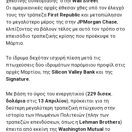
χθεσινής συνεδρίασης στην
Wall Street
.
Οι αμερικανικές αρχές έθεσαν χθες υπό τον έλεγχό
τους την τράπεζα
First Republic
και μεταπώλησαν
το μεγαλύτερο μέρος της στην
JPMorgan Chase
,
ελπίζοντας να βάλουν τέλος με αυτό τον τρόπο στο
επεισόδιο τραπεζικής κρίσης που προέκυψε το
Μάρτιο.
Το ίδρυμα δεχόταν ισχυρή πίεση μετά τις
πτωχεύσεις δύο ιδρυμάτων παρόμοιου προφίλ στις
αρχές Μαρτίου, της
Silicon Valley Bank
και της
Signature.
Με βάση το ύψος του ενεργητικού (
229 δισεκ.
δολάρια
στις
13 Απριλίου
), πρόκειται για τη
δεύτερη μεγαλύτερη τραπεζική πτώχευση στην
ιστορία των Ηνωμένων Πολιτειών (πλην των
τραπεζών επενδύσεων, όπως η
Lehman Brothers
)
έπειτα από εκείνη της
Washington Mutual
το