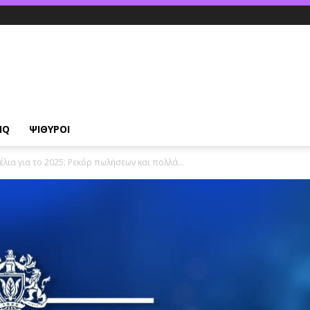
IQ
ΨΙΘΥΡΟΙ
λια για το 2025: Ρεκόρ πωλήσεων και πολλά...