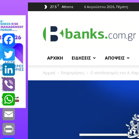
C
27.5
6 Αυγούστου 2026, Πέμπτη
Athens
Banks.com.gr
Facebook
ΑΡΧΙΚΗ
ΕΙΔΗΣΕΙΣ
ΑΠΟΨΕΙΣ
Twitter
Αρχική
Επιχειρήσεις
Ο απολογισμός του Α. Καρέ
LinkedIn
Viber
WhatsApp
Email