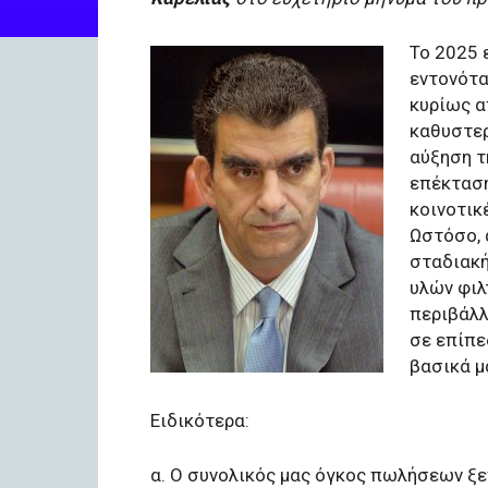
Το 2025 
εντονότα
κυρίως α
καθυστερ
αύξηση τ
επέκταση
κοινοτικ
Ωστόσο, 
σταδιακή
υλών φιλ
περιβάλλ
σε επίπε
βασικά μ
Ειδικότερα:
α. Ο συνολικός μας όγκος πωλήσεων ξ