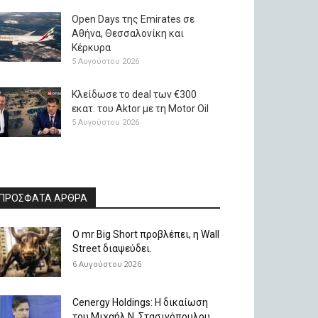
Open Days της Emirates σε
Αθήνα, Θεσσαλονίκη και
Κέρκυρα
5 Αυγούστου 2026
Κλείδωσε το deal των €300
εκατ. του Aktor με τη Μotor Oil
5 Αυγούστου 2026
ΠΡΟΣΦΑΤΑ ΑΡΘΡΑ
O mr Big Short προβλέπει, η Wall
Street διαψεύδει.
6 Αυγούστου 2026
Cenergy Holdings: Η δικαίωση
του Μιχαήλ Ν. Στασινόπουλου.