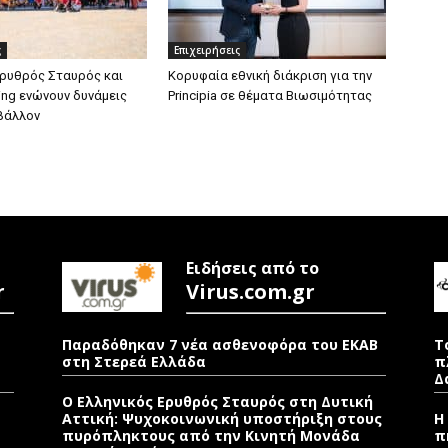
ς
Επιχειρήσεις
Ερυθρός Σταυρός και
Κορυφαία εθνική διάκριση για την
ing ενώνουν δυνάμεις
Principia σε θέματα Βιωσιμότητας
ιβάλλον
Ειδήσεις από το
r
Virus.com.gr
Παραδόθηκαν 7 νέα ασθενοφόρα του ΕΚΑΒ
Τ
στη Στερεά Ελλάδα
π
Δ
Ο Ελληνικός Ερυθρός Σταυρός στη Δυτική
Αττική: Ψυχοκοινωνική υποστήριξη στους
Η
πυρόπληκτους από την Κινητή Μονάδα
π