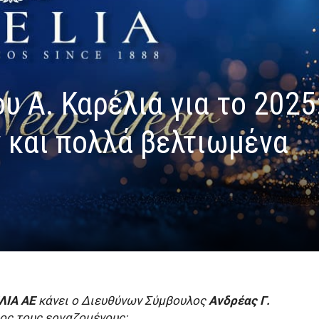
υ Α. Καρέλια για το 2025
και πολλά βελτιωμένα
ΛΙΑ ΑΕ
κάνει ο Διευθύνων Σύμβουλος
Ανδρέας Γ.
ος τους εργαζομένους: