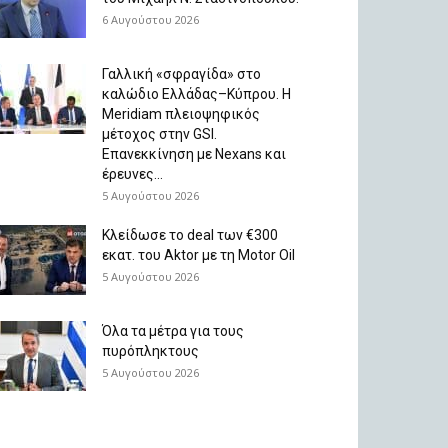
6 Αυγούστου 2026
Γαλλική «σφραγίδα» στο
καλώδιο Ελλάδας–Κύπρου. Η
Meridiam πλειοψηφικός
μέτοχος στην GSI.
Επανεκκίνηση με Nexans και
έρευνες...
5 Αυγούστου 2026
Κλείδωσε το deal των €300
εκατ. του Aktor με τη Μotor Oil
5 Αυγούστου 2026
Όλα τα μέτρα για τους
πυρόπληκτους
5 Αυγούστου 2026