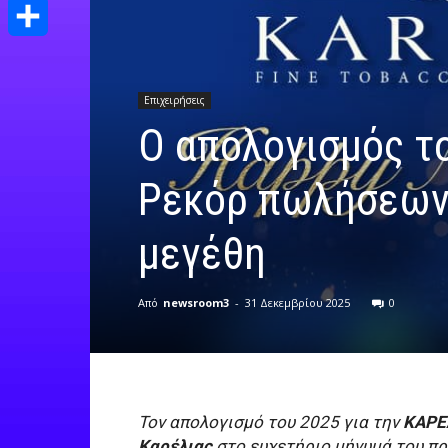
Print
Μοιραστείτε
Επιχειρήσεις
Ο απολογισμός το
Ρεκόρ πωλήσεων 
μεγέθη
Από
newsroom3
-
31 Δεκεμβρίου 2025
0
Τον απολογισμό του 2025 για την
ΚΑΡΕ
Καρέλιας
στο ευχετήριο μήνυμά του πρ