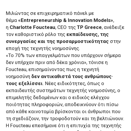
Μιλώντας σε επιχειρηματικό πάνελ με
θέμα
«Entrepreneurship & Innovation Models»
,
η
Charlotte Foucteau
, CEO της
TP Greece
, ανέδειξε
τον καθοριστικό ρόλο της
εκπαίδευσης, της
συνεργασίας και της προσαρμοστικότητας
στην
εποχή της τεχνητής νοημοσύνης.
«Το 70% των επαγγελμάτων που υπάρχουν σήμερα
δεν υπήρχαν πριν από δέκα χρόνια», τόνισε η
Foucteau, επισημαίνοντας πως η τεχνητή
νοημοσύνη
δεν αντικαθιστά τους ανθρώπους·
τους εξελίσσει
. ​Νέες ειδικότητες, όπως ο
εκπαιδευτής συστημάτων τεχνητής νοημοσύνης, ο
επιμελητής δεδομένων και ο ειδικός ελέγχου
ποιότητας πληροφοριών, αποδεικνύουν ότι πίσω
από κάθε καινοτομία βρίσκονται οι άνθρωποι που
τη σχεδιάζουν, την τροφοδοτούν και τη βελτιώνουν.
Η Foucteau επεσήμανε ότι η επιτυχία της τεχνητής