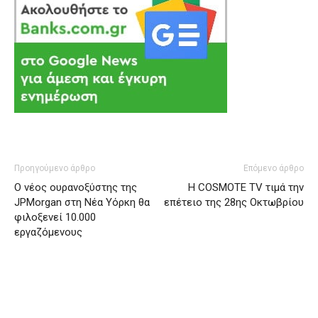
Προηγούμενο άρθρο
Επόμενο άρθρο
Ο νέος ουρανοξύστης της
Η COSMOTE TV τιμά την
JPMorgan στη Νέα Υόρκη θα
επέτειο της 28ης Οκτωβρίου
φιλοξενεί 10.000
εργαζόμενους