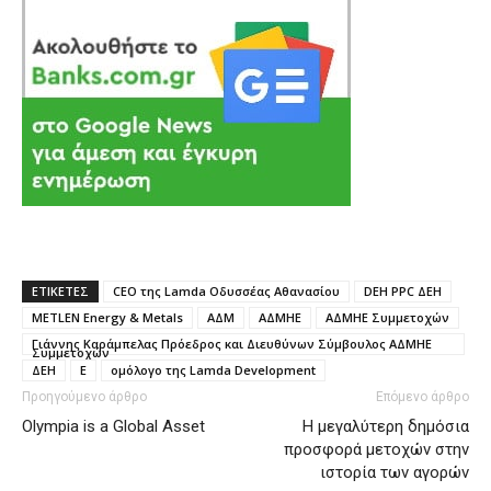
ΕΤΙΚΕΤΕΣ
CEO της Lamda Οδυσσέας Αθανασίου
DEH PPC ΔΕΗ
METLEN Energy & Metals
ΑΔΜ
ΑΔΜΗΕ
ΑΔΜΗΕ Συμμετοχών
Γιάννης Καράμπελας Πρόεδρος και Διευθύνων Σύμβουλος ΑΔΜΗΕ
Συμμετοχών
ΔΕΗ
Ε
ομόλογο της Lamda Development
Προηγούμενο άρθρο
Επόμενο άρθρο
Olympia is a Global Asset
H μεγαλύτερη δημόσια
προσφορά μετοχών στην
ιστορία των αγορών