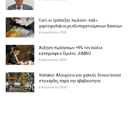
Γιατί οι τράπεζες πωλούν -πάλι-
χαρτοφυλάκια μη εξυπηρετούμενων δανείων
6 Αυγούστου 2026
Aύξηση πωλήσεων +9% τον Ιούλιο
κατέγραψε ο Όμιλος JUMBO
6 Αυγούστου 2026
Viohalco: Aλουμίνιο και χαλκός δίνουν boost
στα κέρδη, παρά την αβεβαιότητα
6 Αυγούστου 2026