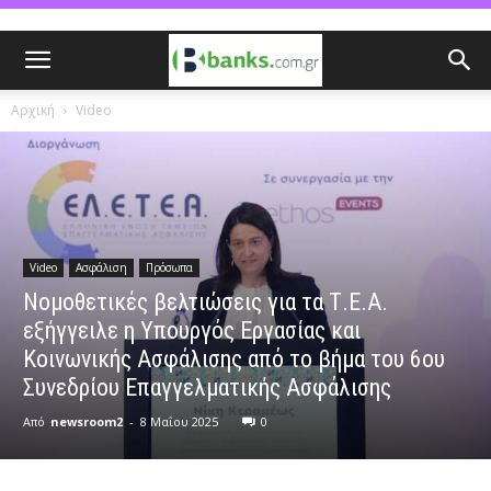
Αρχική
Video
Video
Ασφάλιση
Πρόσωπα
Νομοθετικές βελτιώσεις για τα Τ.Ε.Α.
εξήγγειλε η Υπουργός Εργασίας και
Κοινωνικής Ασφάλισης από το βήμα του 6ου
Συνεδρίου Επαγγελματικής Ασφάλισης
Από
newsroom2
-
8 Μαΐου 2025
0