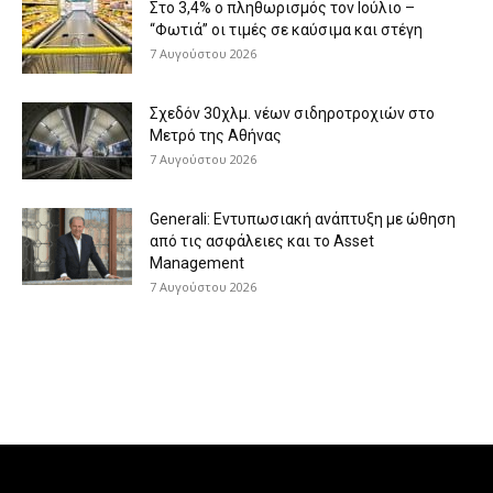
Στο 3,4% ο πληθωρισμός τον Ιούλιο –
“Φωτιά” οι τιμές σε καύσιμα και στέγη
7 Αυγούστου 2026
Σχεδόν 30χλμ. νέων σιδηροτροχιών στο
Μετρό της Αθήνας
7 Αυγούστου 2026
Generali: Eντυπωσιακή ανάπτυξη με ώθηση
από τις ασφάλειες και το Asset
Management
7 Αυγούστου 2026