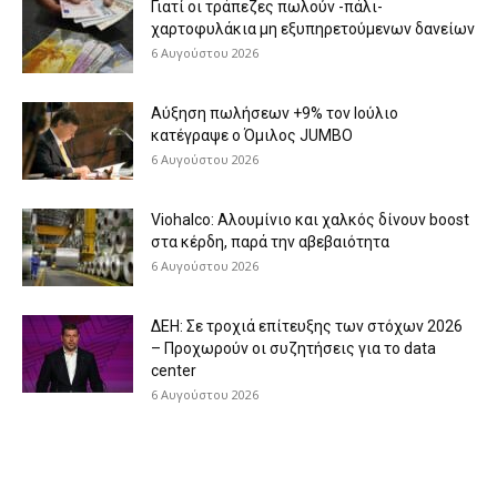
Γιατί οι τράπεζες πωλούν -πάλι-
χαρτοφυλάκια μη εξυπηρετούμενων δανείων
6 Αυγούστου 2026
Aύξηση πωλήσεων +9% τον Ιούλιο
κατέγραψε ο Όμιλος JUMBO
6 Αυγούστου 2026
Viohalco: Aλουμίνιο και χαλκός δίνουν boost
στα κέρδη, παρά την αβεβαιότητα
6 Αυγούστου 2026
ΔΕΗ: Σε τροχιά επίτευξης των στόχων 2026
– Προχωρούν οι συζητήσεις για το data
center
6 Αυγούστου 2026