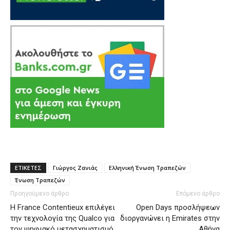
ΕΤΙΚΕΤΕΣ
Γιώργος Ζανιάς
Ελληνική Ένωση Τραπεζών
Ένωση Τραπεζών
Προηγούμενο άρθρο
Επόμενο άρθρο
Η France Contentieux επιλέγει
Open Days προσλήψεων
την τεχνολογία της Qualco για
διοργανώνει η Emirates στην
τον ψηφιακό μετασχηματισμό
Αθήνα