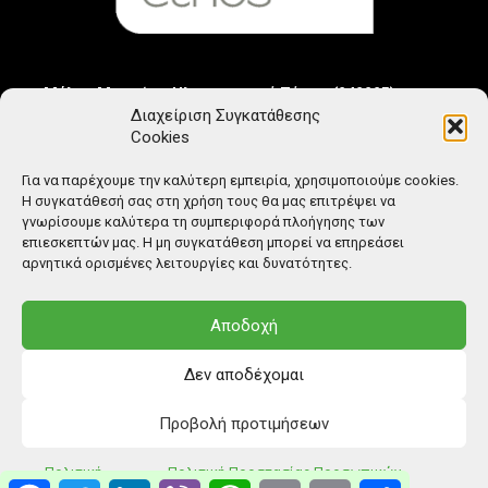
Μέλος Μητρώου Ηλεκτρονικού Τύπου (242225)
Διαχείριση Συγκατάθεσης
Cookies
Για να παρέχουμε την καλύτερη εμπειρία, χρησιμοποιούμε cookies.
Η συγκατάθεσή σας στη χρήση τους θα μας επιτρέψει να
γνωρίσουμε καλύτερα τη συμπεριφορά πλοήγησης των
επιεσκεπτών μας. Η μη συγκατάθεση μπορεί να επηρεάσει
αρνητικά ορισμένες λειτουργίες και δυνατότητες.
Αποδοχή
Δεν αποδέχομαι
Προβολή προτιμήσεων
© Copyright: Ethos Media S.A.
Πολιτική
Πολιτική Προστασίας Προσωπικών