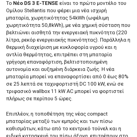
Το
Νέο DS 3 E-TENSE
είναι το πρώτο μοντέλο του
Ομίλου Stellantis που φέρει μια νέα ισχυρή
μπαταρία, χωρητικότητας 54kWh (ωφέλιμη
χωρητικότητα 50,8kWh), με νέα χημική σύσταση που
βελτιώνει αισθητά την ενεργειακή πυκνότητα (220
λίτρα, ρεκόρ ενεργειακής πυκνότητας). Παράλληλα η
θερμική διαχείριση με κυκλοφορία υγρού και η
αντλία θερμότητας, επιτρέπει στη μπαταρία
γρήγορη επαναφόρτιση, βελτιστοποιημένη
αυτονομία και αυξημένη διάρκεια ζωής. Η νέα
μπαταρία μπορεί να επαναφορτίσει από 0 έως 80%
σε 25 λεπτά σε ταχυφορτιστή DC 100 kW, ενώ σε
τριφασικό wallbox 11 kW AC μπορεί να φορτιστεί
πλήρως σε περίπου 5 ώρες.
Επιπλέον, η τοποθέτηση της νέας compact
μπαταρίας μεταξύ των εμπρός και των πίσω
καθισμάτων, κάτω από το κεντρικό τούνελ και η
ειδική κατασκευή του πίσω άξονα, επιτρέπουν στο