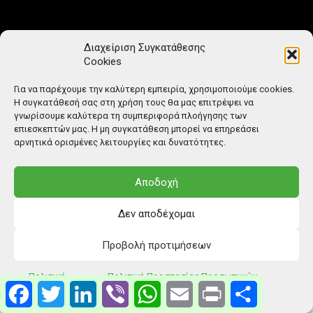
Μέλος Μητρώου Ηλεκτρονικού Τύπου (242225)
Διαχείριση Συγκατάθεσης
Cookies
Για να παρέχουμε την καλύτερη εμπειρία, χρησιμοποιούμε cookies.
Η συγκατάθεσή σας στη χρήση τους θα μας επιτρέψει να
γνωρίσουμε καλύτερα τη συμπεριφορά πλοήγησης των
επιεσκεπτών μας. Η μη συγκατάθεση μπορεί να επηρεάσει
αρνητικά ορισμένες λειτουργίες και δυνατότητες.
Αποδοχή
Δεν αποδέχομαι
Προβολή προτιμήσεων
© Copyright: Ethos Media S.A.
Πολιτική
Πολιτική Προστασίας Προσωπικών
Facebook
Twitter
LinkedIn
Viber
WhatsApp
Email
Print
Μοιραστείτ
Cookies
Δεδομένων