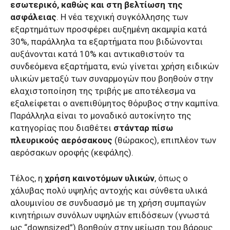
εσωτερικό, καθώς και στη βελτίωση της
ασφάλειας
. Η νέα τεχνική συγκόλλησης των
εξαρτημάτων προσφέρει αυξημένη ακαμψία κατά
30%, παράλληλα τα εξαρτήματα που βιδώνονται
αυξάνονται κατά 10% και αντικαθιστούν τα
συνδεόμενα εξαρτήματα, ενώ γίνεται χρήση ειδικών
υλικών μεταξύ των συναρμογών που βοηθούν στην
ελαχιστοποίηση της τριβής με αποτέλεσμα να
εξαλείφεται ο ανεπιθύμητος θόρυβος στην καμπίνα.
Παράλληλα είναι το μοναδικό αυτοκίνητο της
κατηγορίας που διαθέτει
στάνταρ πίσω
πλευρικούς αερόσακους
(θώρακος), επιπλέον των
αερόσακων οροφής (κεφάλης).
Τέλος, η
χρήση καινοτόμων υλικών
, όπως ο
χάλυβας πολύ υψηλής αντοχής και σύνθετα υλικά
αλουμινίου σε συνδυασμό με τη χρήση συμπαγών
κινητήριων συνόλων υψηλών επιδόσεων (γνωστά
ως “downsized”) βοηθούν στην μείωση του βάρους