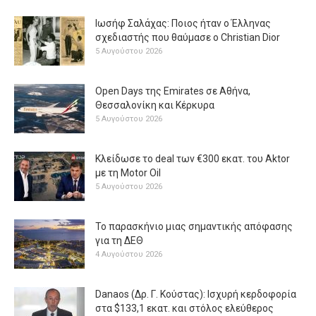
Ιωσήφ Σαλάχας: Ποιος ήταν ο Έλληνας
σχεδιαστής που θαύμασε ο Christian Dior
5 Αυγούστου 2026
Open Days της Emirates σε Αθήνα,
Θεσσαλονίκη και Κέρκυρα
5 Αυγούστου 2026
Κλείδωσε το deal των €300 εκατ. του Aktor
με τη Μotor Oil
5 Αυγούστου 2026
Το παρασκήνιο μιας σημαντικής απόφασης
για τη ΔΕΘ
4 Αυγούστου 2026
Danaos (Δρ. Γ. Κούστας): Ισχυρή κερδοφορία
στα $133,1 εκατ. και στόλος ελεύθερος