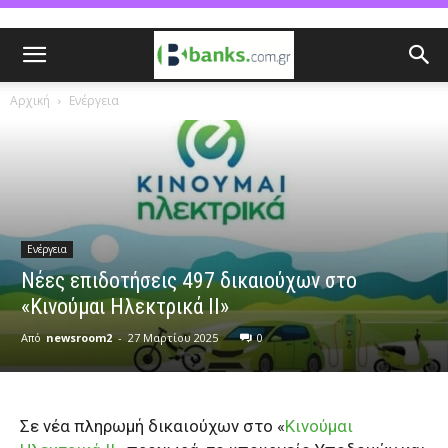
Αρχική
Ενέργεια
Ενέργεια
Νέες επιδοτήσεις 497 δικαιούχων στο
«Κινούμαι Ηλεκτρικά ΙΙ»
Από
newsroom2
-
27 Μαρτίου 2025
0
Σε νέα πληρωμή δικαιούχων στο «
Κινούμαι