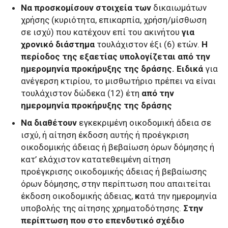
Να προσκομίσουν στοιχεία των
δικαιωμάτων
χρήσης (κυριότητα, επικαρπία, χρήση/μίσθωση
σε ισχύ) που κατέχουν επί του ακινήτου
για
χρονικό διάστημα
τουλάχιστον έξι (6) ετών.
Η
περίοδος της εξαετίας υπολογίζεται από την
ημερομηνία προκήρυξης της δράσης. Ειδικά
για
ανέγερση κτιρίου, το μισθωτήριο πρέπει να είναι
τουλάχιστον δώδεκα (12) έτη
από την
ημερομηνία προκήρυξης της δράσης
Να διαθέτουν
εγκεκριμένη οικοδομική άδεια σε
ισχύ, ή αίτηση έκδοση αυτής ή προέγκριση
οικοδομικής άδειας ή βεβαίωση όρων δόμησης ή
κατ’ ελάχιστον κατατεθειμένη αίτηση
προέγκρισης οικοδομικής άδειας ή βεβαίωσης
όρων δόμησης, στην περίπτωση που απαιτείται
έκδοση οικοδομικής άδειας,
κ
ατά την ημερομηνία
υποβολής της αίτησης χρηματοδότησης.
Στην
περίπτωση που στο επενδυτικό σχέδιο