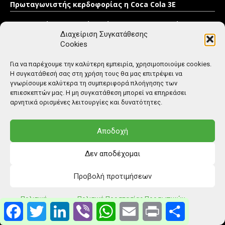
Πρωταγωνιστής κερδοφορίας η Coca Cola 3E
Το φυσικό μεταλλικό νερό ΒΙΚΟΣ στο πλευρό της
αθλήτριας Γεωργίας Δαμασιώτη
Διαχείριση Συγκατάθεσης
Cookies
Η κερδοφορία των third-wave roasters πηγάζει από
τα χαρμάνια, όχι από τις σπάνιες μικροπαρτίδες
Για να παρέχουμε την καλύτερη εμπειρία, χρησιμοποιούμε cookies.
Η συγκατάθεσή σας στη χρήση τους θα μας επιτρέψει να
Η επανάσταση του «Low Caf»
γνωρίσουμε καλύτερα τη συμπεριφορά πλοήγησης των
επιεσκεπτών μας. Η μη συγκατάθεση μπορεί να επηρεάσει
αρνητικά ορισμένες λειτουργίες και δυνατότητες.
Περισσότερες ειδήσεις
Αποδοχή
Διαφήμιση
Προσωπικά Δεδομένα
Δεν αποδέχομαι
Όροι Χρήσης
Προβολή προτιμήσεων
Δήλωση συμμόρφωσης (2018/334)
Πολιτική Cookies (ΕΕ)
Πολιτική
Πολιτική Προστασίας Προσωπικών
Facebook
Twitter
LinkedIn
Viber
WhatsApp
Email
Print
Μοιραστείτ
Επικοινωνία
Cookies
Δεδομένων