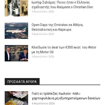
Ιωσήφ Σαλάχας: Ποιος ήταν ο Έλληνας
σχεδιαστής που θαύμασε ο Christian Dior
5 Αυγούστου 2026
Open Days της Emirates σε Αθήνα,
Θεσσαλονίκη και Κέρκυρα
5 Αυγούστου 2026
Κλείδωσε το deal των €300 εκατ. του Aktor
με τη Μotor Oil
5 Αυγούστου 2026
ΠΡΟΣΦΑΤΑ ΑΡΘΡΑ
Γιατί οι τράπεζες πωλούν -πάλι-
χαρτοφυλάκια μη εξυπηρετούμενων δανείων
6 Αυγούστου 2026