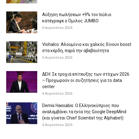
Aύξηση πωλήσεων +9% τον Ιούλιο
κατέγραψε ο Όμιλος JUMBO
6 Αυγούστου 2026
Viohalco: Aλουμίνιο και χαλκός δίνουν boost
στα κέρδη, παρά την αβεβαιότητα
6 Αυγούστου 2026
ΔΕΗ: Σε τροχιά επίτευξης των στόχων 2026
– Προχωρούν οι συζητήσεις για το data
center
6 Αυγούστου 2026
Demis Hassabis: Ο Ελληνοκύπριος που
αναλαμβάνει τα ηνία της Google DeepMind
(και γίνεται Chief Scientist της Alphabet)
6 Αυγούστου 2026